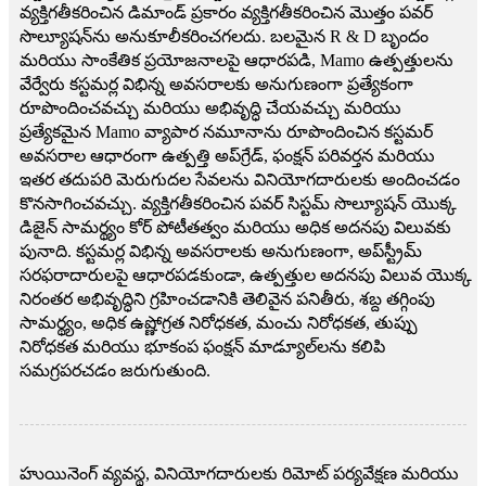
వ్యక్తిగతీకరించిన డిమాండ్ ప్రకారం వ్యక్తిగతీకరించిన మొత్తం పవర్
సొల్యూషన్‌ను అనుకూలీకరించగలదు. బలమైన R & D బృందం
మరియు సాంకేతిక ప్రయోజనాలపై ఆధారపడి, Mamo ఉత్పత్తులను
వేర్వేరు కస్టమర్ల విభిన్న అవసరాలకు అనుగుణంగా ప్రత్యేకంగా
రూపొందించవచ్చు మరియు అభివృద్ధి చేయవచ్చు మరియు
ప్రత్యేకమైన Mamo వ్యాపార నమూనాను రూపొందించిన కస్టమర్
అవసరాల ఆధారంగా ఉత్పత్తి అప్‌గ్రేడ్, ఫంక్షన్ పరివర్తన మరియు
ఇతర తదుపరి మెరుగుదల సేవలను వినియోగదారులకు అందించడం
కొనసాగించవచ్చు. వ్యక్తిగతీకరించిన పవర్ సిస్టమ్ సొల్యూషన్ యొక్క
డిజైన్ సామర్థ్యం కోర్ పోటీతత్వం మరియు అధిక అదనపు విలువకు
పునాది. కస్టమర్ల విభిన్న అవసరాలకు అనుగుణంగా, అప్‌స్ట్రీమ్
సరఫరాదారులపై ఆధారపడకుండా, ఉత్పత్తుల అదనపు విలువ యొక్క
నిరంతర అభివృద్ధిని గ్రహించడానికి తెలివైన పనితీరు, శబ్ద తగ్గింపు
సామర్థ్యం, ​​అధిక ఉష్ణోగ్రత నిరోధకత, మంచు నిరోధకత, తుప్పు
నిరోధకత మరియు భూకంప ఫంక్షన్ మాడ్యూల్‌లను కలిపి
సమగ్రపరచడం జరుగుతుంది.
హుయినెంగ్ వ్యవస్థ, వినియోగదారులకు రిమోట్ పర్యవేక్షణ మరియు