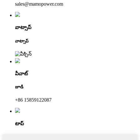
sales@mamopower.com
వాట్సాప్
వాట్సాప్
వీచాట్
జూడీ
+86 15859122087
టాప్