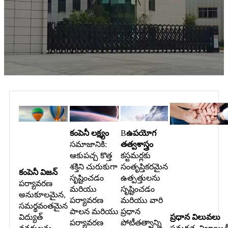
కంపెనీ లక్ష్యం
B
ఉపయోగ
సమాజానికి:
తత్వశాస్త్రం
ఆకుపచ్చ కొత్త
కస్టమర్లకు
శక్తిని చురుకుగా
సంతృప్తికరమైన
కంపెనీ విజన్
సృష్టించడం
ఉత్పత్తులను
పర్యావరణ
మరియు
సృష్టించడం
అనుకూలమైన,
పర్యావరణ
మరియు వారి
సమర్థవంతమైన
పాలన మరియు
ప్రధాన
విద్యుత్
ప్రధాన విలువలు
పర్యావరణ
పోటీతత్వాన్ని