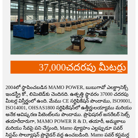
37,000
చదరపు మీటర్లు
2004లో స్థాపించబడిన MAMO POWER, బుబుగావో ఎలక్ట్రానిక్స్
ఇండస్ట్రీ కో., లిమిటెడ్‌కు చెందినది. ఉత్పత్తి స్థావరం 37000 చదరపు
మీటర్ల విస్తీర్ణంలో ఉంది. మేము CE సర్టిఫికేషన్ పొందాము, ISO9001,
ISO14001, OHSAS1800 సర్టిఫికేషన్‌లో ఉత్తీర్ణులయ్యాము మరియు
అనేక ఆవిష్కరణ పేటెంట్‌లను పొందాము. ప్రొఫెషనల్ జనరేటర్ సెట్స్
తయారీదారుగా, MAMO POWER R & D, తయారీ, అమ్మకాలు
మరియు సేవపై పని చేస్తుంది, Mamo వ్యూహం ఎల్లప్పుడూ పవర్
సిస్టమ్ సొల్యూషన్ ప్రొవైడర్ వద్ద ఉంచబడింది. Mamo పవర్ కస్టమర్ల