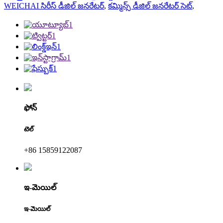
WEICHAI సిరీస్ డీజిల్ జనరేటర్
,
కమ్మిన్స్ డీజిల్ జనరేటర్ సెట్
,
ఫోన్
టెల్
+86 15859122087
ఇ-మెయిల్
ఇ-మెయిల్