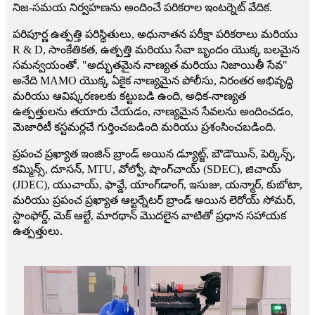
నిజ-సమయ నిర్వహణను అందించే పరికరాల ఇంటర్నెట్ వేదిక.
పరిపూర్ణ ఉత్పత్తి పరిస్థితులు, అధునాతన పరీక్షా పరికరాలు మరియు
R & D, సాంకేతికత, ఉత్పత్తి మరియు సేవా బృందం యొక్క బలమైన
సమన్వయంతో. "అద్భుతమైన నాణ్యత మరియు నిజాయితీ సేవ"
అనేది MAMO యొక్క ఏకైక నాణ్యమైన పోలీసు, నిరంతర అభివృద్ధి
మరియు ఆవిష్కరణలకు కట్టుబడి ఉంది, అధిక-నాణ్యత
ఉత్పత్తులను తయారు చేయడం, నాణ్యమైన సేవలను అందించడం,
మెజారిటీ కస్టమర్లచే గుర్తించబడింది మరియు ప్రశంసించబడింది.
ప్రపంచ ప్రఖ్యాత ఇంజిన్ బ్రాండ్ అయిన డ్యూట్జ్, బౌడౌయిన్, పెర్కిన్స్,
కమ్మిన్స్, దూసన్, MTU, వోల్వో, షాంగ్‌చాయ్ (SDEC), జిచాయ్
(JDEC), యుచాయ్, ఫావ్డే, యాంగ్‌డాంగ్, ఇసుజు, యన్మార్, కుబోటా,
మరియు ప్రపంచ ప్రఖ్యాత ఆల్టర్నేటర్ బ్రాండ్ అయిన లెరోయ్ సోమర్,
స్టాంఫోర్డ్, మెక్ ఆల్టే, మారథాన్ మొదలైన వాటితో ప్రధాన సహాయక
ఉత్పత్తులు.