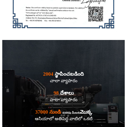
2004
స్థాపించబడింది
చాలా వ్యాపారం
98
దేశాలు
చాలా వ్యాపారం
37000 నుండి
మొక్క
చదరపు మీటరు
ఆసియాలో అతిపెద్ద వాటిలో ఒకటి