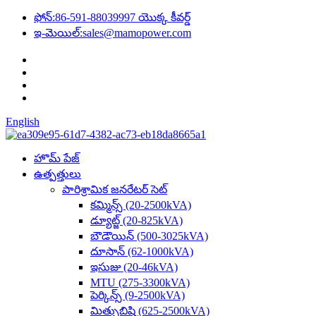
ఫోన్:
86-591-88039997 యొక్క కీవర్డ్
ఇ-మెయిల్:
sales@mamopower.com
English
హొమ్ పేజ్
ఉత్పత్తులు
పారిశ్రామిక జనరేటర్ సెట్
కమ్మిన్స్ (20-2500kVA)
డ్యూట్జ్ (20-825kVA)
బౌడౌయిన్ (500-3025kVA)
దూసాన్ (62-1000kVA)
ఇసుజు (20-46kVA)
MTU (275-3300kVA)
పెర్కిన్స్ (9-2500kVA)
మిత్సుబిషి (625-2500kVA)