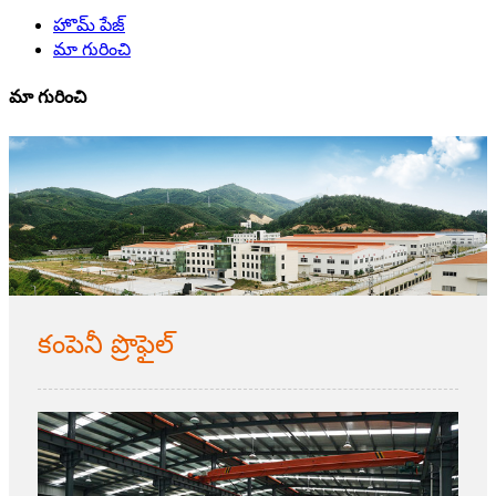
హొమ్ పేజ్
మా గురించి
మా గురించి
కంపెనీ ప్రొఫైల్