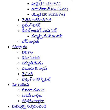
ఫావ్డే (15-413kVA)
యాంగ్‌డాంగ్ (8-83kVA)
యుచై (20-3025kVA)
మెరైన్ జనరేటర్ సెట్
లైటింగ్ టవర్
డీజిల్ ఇంజిన్ పంప్ సెట్
కమ్మిన్స్ పంప్ ఇంజిన్
లోడ్ బ్యాంక్
పరిష్కారం
టెలికాం
డేటా సెంటర్
విద్యుత్ కేంద్రం
చమురు & గ్యాస్
మైనింగ్
బ్యాంక్ & హాస్పిటల్
మా గురించి
మామో గురించి
కంపెనీ వార్తలు
పరిశ్రమ వార్తలు
మమ్మల్ని సంప్రదించండి