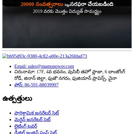
20000 సంవత్సరాలు
సరఫరా చేయబడింది
సెట్లు
2019 వరకు మొత్తం విద్యుత్ సామర్థ్యం
Email: sales@mamopower.com
చిరునామా: 17F, 4వ భవనం, వుసిబీ తహో ప్లాజా, 6 బాంజోంగ్
రోడ్, జినాన్ జిల్లా, ఫుజౌ నగరం, ఫుజియాన్ ప్రావిన్స్, చైనా
ఫోన్: 86-591-88039997
ఉత్పత్తులు
పారిశ్రామిక జనరేటర్ సెట్
మెరైన్ జనరేటర్ సెట్
లైటింగ్ టవర్
డీజిల్ ఇంజిన్ పంప్ సెట్