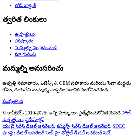
లోడ్ బ్యాంక్
త్వరిత లింకులు
ఉత్పత్తులు
పరిష్కారం
మమ్మల్ని సంప్రదించండి
మా గురించి
మమ్మల్ని అనుసరించు
ఉత్పత్తి సమాచారం, ఏజెన్సీ & OEM సహకారం మరియు సేవా మద్దతు
కోసం, దయచేసి మమ్మల్ని సంప్రదించడానికి సంకోచించకండి.
పంపుతోంది
© కాపీరైట్ - 2010-2025: అన్ని హక్కులూ ప్రత్యేకించుకోవడమైనది.
హాట్
ఉత్పత్తులు
,
సైట్‌మ్యాప్
యుచై సిరీస్ డీజిల్ జనరేటర్
,
కమ్మిన్స్ సిరీస్ డీజిల్ జనరేటర్
,
SDEC
షాంఘై డీజిల్ జనరేటర్ సెట్
,
హై వోల్టేజ్ డీజిల్ జనరేటర్ సెట్
,