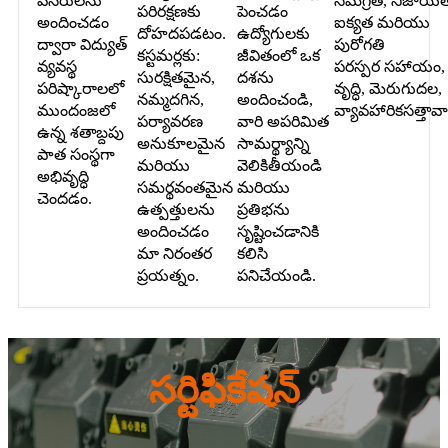
వనరులను
సమగ్రత, నిజాయిత
పరిరక్షణకు
పెంచడం
అందించడం
ఐక్యత మరియు
దోహదపడటం.
ఉద్యోగులకు
ద్వారా విద్యుత్
పురోగతి
కస్టమర్లకు:
జీవితంలో ఒక
వ్యవస్థ
పరస్పర సహాయం,
సురక్షితమైన,
దశను
పరిష్కారాలలో
వృద్ధి, మెరుగుదల,
నమ్మదగిన,
అందించండి,
ముందంజలో
వ్యావహారికసత్తావ
పర్యావరణ
వారి అపరిమిత
ఉన్న శతాబ్దపు
అనుకూలమైన
సామర్థ్యాన్ని
పాత సంస్థగా
మరియు
వెలికితీయండి
అభివృద్ధి
సమర్థవంతమైన
మరియు
చెందడం.
ఉత్పత్తులను
ప్రతిభను
అందించడం
సృష్టించడానికి
మా నిరంతర
కలిసి
ప్రయత్నం.
పనిచేయండి.
సర్టిఫికేషన్