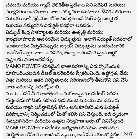
చమురు మరియు గ్యాస్ వెలికితీత ప్రదేశాల పని పరిస్థితి మరియు
పర్యావరణ అవసరాలు చాలా ఎక్కువగా ఉంటాయి, దీనికి పరికరాలు
మరియు భారీ ప్రక్రియల కోసం విద్యుత్ జనరేటర్ సెట్ల బలమైన
మరియు నమ్మదగిన విద్యుత్ సరఫరా అవసరం.
విద్యుత్ కేంద్ర సౌకర్యాలకు మరియు ఉత్పత్తి మరియు
కార్యకలాపాలకు అవసరమైన విద్యుత్తుకు, అలాగే విద్యుత్ సరఫరాలో
అంతరాయం ఏర్పడినప్పుడు బ్యాకప్ విద్యుత్తును అందించడానికి
జనరేటర్ సెట్లు చాలా అవసరం, తద్వారా గణనీయమైన ఆర్థిక
నష్టాలను నివారించవచ్చు.
MAMO POWER కఠినమైన వాతావరణాన్ని ఎదుర్కొనేందుకు
రూపొందించబడిన డీజిల్ జనరేటర్‌ను స్వీకరించింది, ఉష్ణోగ్రత, తేమ,
ఎత్తు మరియు ఇతర పరిస్థితులను పరిగణనలోకి తీసుకొని పని చేసే
వాతావరణాన్ని ఎదుర్కోవాలి.
మామో పవర్ మీకు అత్యంత అనుకూలమైన జనరేటర్ సెట్‌ను
గుర్తించడంలో మీకు సహాయపడుతుంది మరియు మీ చమురు
మరియు గ్యాస్ ఇన్‌స్టాలేషన్ కోసం అనుకూలీకరించిన విద్యుత్
పరిష్కారాన్ని నిర్మించడంలో మీతో కలిసి పని చేస్తుంది, ఇది దృఢంగా,
నమ్మదగినదిగా మరియు ఉత్తమ నిర్వహణ ఖర్చుతో పనిచేస్తుంది.
MAMO POWER జనరేటర్లు అత్యంత కఠినమైన వాతావరణ
పరిస్థితుల కోసం రూపొందించబడ్డాయి, అదే సమయంలో సైట్‌లో 24/7