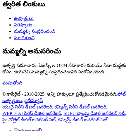
త్వరిత లింకులు
ఉత్పత్తులు
పరిష్కారం
మమ్మల్ని సంప్రదించండి
మా గురించి
మమ్మల్ని అనుసరించు
ఉత్పత్తి సమాచారం, ఏజెన్సీ & OEM సహకారం మరియు సేవా మద్దతు
కోసం, దయచేసి మమ్మల్ని సంప్రదించడానికి సంకోచించకండి.
పంపుతోంది
© కాపీరైట్ - 2010-2025: అన్ని హక్కులూ ప్రత్యేకించుకోవడమైనది.
హాట్
ఉత్పత్తులు
,
సైట్‌మ్యాప్
యుచై సిరీస్ డీజిల్ జనరేటర్
,
కమ్మిన్స్ సిరీస్ డీజిల్ జనరేటర్
,
WEICHAI సిరీస్ డీజిల్ జనరేటర్
,
SDEC షాంఘై డీజిల్ జనరేటర్ సెట్
,
హై వోల్టేజ్ డీజిల్ జనరేటర్ సెట్
,
కమ్మిన్స్ డీజిల్ జనరేటర్ సెట్
,