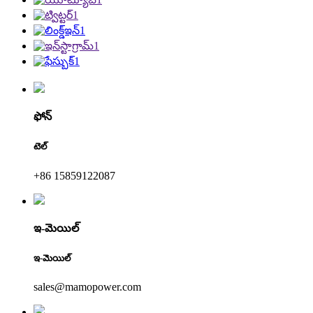
ఫోన్
టెల్
+86 15859122087
ఇ-మెయిల్
ఇ-మెయిల్
sales@mamopower.com