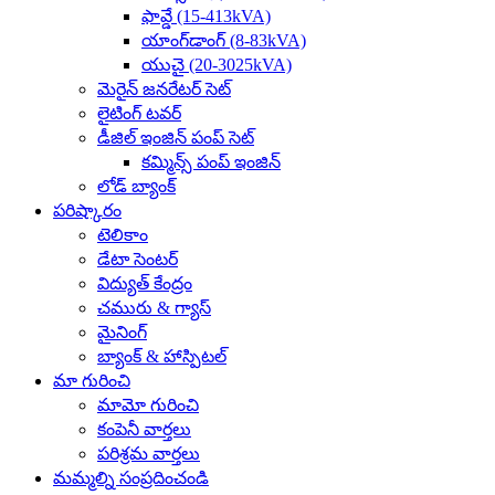
ఫావ్డే (15-413kVA)
యాంగ్‌డాంగ్ (8-83kVA)
యుచై (20-3025kVA)
మెరైన్ జనరేటర్ సెట్
లైటింగ్ టవర్
డీజిల్ ఇంజిన్ పంప్ సెట్
కమ్మిన్స్ పంప్ ఇంజిన్
లోడ్ బ్యాంక్
పరిష్కారం
టెలికాం
డేటా సెంటర్
విద్యుత్ కేంద్రం
చమురు & గ్యాస్
మైనింగ్
బ్యాంక్ & హాస్పిటల్
మా గురించి
మామో గురించి
కంపెనీ వార్తలు
పరిశ్రమ వార్తలు
మమ్మల్ని సంప్రదించండి