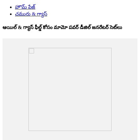
హొమ్ పేజ్
చమురు & గ్యాస్
ఆయిల్ & గ్యాస్ ఫీల్డ్ కోసం మామో పవర్ డీజిల్ జనరేటర్ సెట్‌లు