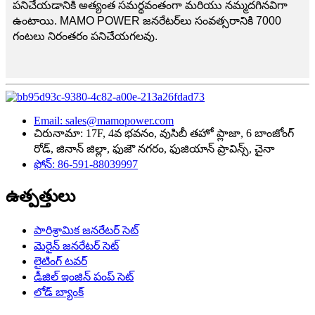
పనిచేయడానికి అత్యంత సమర్థవంతంగా మరియు నమ్మదగినవిగా
ఉంటాయి. MAMO POWER జనరేటర్‌లు సంవత్సరానికి 7000
గంటలు నిరంతరం పనిచేయగలవు.
Email: sales@mamopower.com
చిరునామా: 17F, 4వ భవనం, వుసిబీ తహో ప్లాజా, 6 బాంజోంగ్
రోడ్, జినాన్ జిల్లా, ఫుజౌ నగరం, ఫుజియాన్ ప్రావిన్స్, చైనా
ఫోన్: 86-591-88039997
ఉత్పత్తులు
పారిశ్రామిక జనరేటర్ సెట్
మెరైన్ జనరేటర్ సెట్
లైటింగ్ టవర్
డీజిల్ ఇంజిన్ పంప్ సెట్
లోడ్ బ్యాంక్