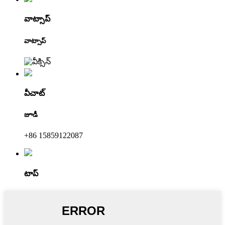
వాట్సాప్
వాట్సాప్
వీచాట్
జూడీ
+86 15859122087
టాప్