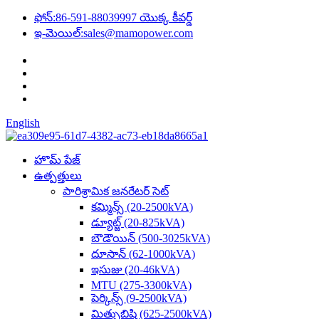
ఫోన్:
86-591-88039997 యొక్క కీవర్డ్
ఇ-మెయిల్:
sales@mamopower.com
English
హొమ్ పేజ్
ఉత్పత్తులు
పారిశ్రామిక జనరేటర్ సెట్
కమ్మిన్స్ (20-2500kVA)
డ్యూట్జ్ (20-825kVA)
బౌడౌయిన్ (500-3025kVA)
దూసాన్ (62-1000kVA)
ఇసుజు (20-46kVA)
MTU (275-3300kVA)
పెర్కిన్స్ (9-2500kVA)
మిత్సుబిషి (625-2500kVA)