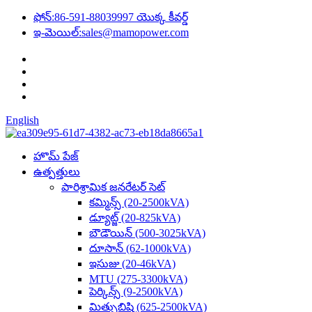
ఫోన్:
86-591-88039997 యొక్క కీవర్డ్
ఇ-మెయిల్:
sales@mamopower.com
English
హొమ్ పేజ్
ఉత్పత్తులు
పారిశ్రామిక జనరేటర్ సెట్
కమ్మిన్స్ (20-2500kVA)
డ్యూట్జ్ (20-825kVA)
బౌడౌయిన్ (500-3025kVA)
దూసాన్ (62-1000kVA)
ఇసుజు (20-46kVA)
MTU (275-3300kVA)
పెర్కిన్స్ (9-2500kVA)
మిత్సుబిషి (625-2500kVA)