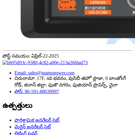
పోస్ట్ సమయం: ఏప్రిల్-22-2025
Email: sales@mamopower.com
చిరునామా: 17F, 4వ భవనం, వుసిబీ తహో ప్లాజా, 6 బాంజోంగ్
రోడ్, జినాన్ జిల్లా, ఫుజౌ నగరం, ఫుజియాన్ ప్రావిన్స్, చైనా
ఫోన్: 86-591-88039997
ఉత్పత్తులు
పారిశ్రామిక జనరేటర్ సెట్
మెరైన్ జనరేటర్ సెట్
లైటింగ్ టవర్