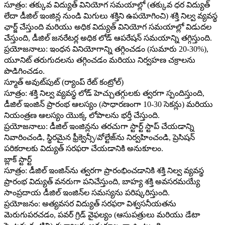
సూత్రం: తక్కువ విద్యుత్ వినియోగ సమయాల్లో (తక్కువ ధర విద్యుత్
లేదా డీజిల్ ఇంజిన్ల నుండి మిగులు శక్తిని ఉపయోగించి) శక్తి నిల్వ వ్యవస్థ
ఛార్జ్ చేస్తుంది మరియు అధిక విద్యుత్ వినియోగ సమయాల్లో విడుదల
చేస్తుంది, డీజిల్ జనరేటర్ల అధిక లోడ్ ఆపరేషన్ సమయాన్ని తగ్గిస్తుంది.
ప్రయోజనాలు: ఇంధన వినియోగాన్ని తగ్గించడం (సుమారు 20-30%),
యూనిట్ తరుగుదలను తగ్గించడం మరియు నిర్వహణ చక్రాలను
పొడిగించడం.
స్మూత్ అవుట్‌పుట్ (ర్యాంప్ రేట్ కంట్రోల్)
సూత్రం: శక్తి నిల్వ వ్యవస్థ లోడ్ హెచ్చుతగ్గులకు త్వరగా స్పందిస్తుంది,
డీజిల్ ఇంజిన్ ప్రారంభ ఆలస్యం (సాధారణంగా 10-30 సెకన్లు) మరియు
నియంత్రణ ఆలస్యం యొక్క లోపాలను భర్తీ చేస్తుంది.
ప్రయోజనాలు: డీజిల్ ఇంజిన్లను తరచుగా స్టార్ట్ స్టాప్ చేయడాన్ని
నివారించండి, స్థిరమైన ఫ్రీక్వెన్సీ/వోల్టేజ్‌ను నిర్వహించండి, ప్రెసిషన్
పరికరాలకు విద్యుత్ సరఫరా చేయడానికి అనుకూలం.
బ్లాక్ స్టార్ట్
సూత్రం: డీజిల్ ఇంజిన్‌ను త్వరగా ప్రారంభించడానికి శక్తి నిల్వ వ్యవస్థ
ప్రారంభ విద్యుత్ వనరుగా పనిచేస్తుంది, బాహ్య శక్తి అవసరమయ్యే
సాంప్రదాయ డీజిల్ ఇంజిన్‌ల సమస్యను పరిష్కరిస్తుంది.
ప్రయోజనం: అత్యవసర విద్యుత్ సరఫరా విశ్వసనీయతను
మెరుగుపరచడం, పవర్ గ్రిడ్ వైఫల్యం (ఆసుపత్రులు మరియు డేటా