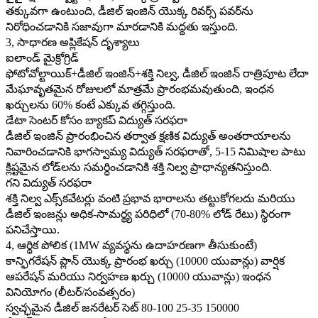
తక్కువగా ఉంటుంది, డీజిల్ ఇంజిన్ యొక్క రివర్స్ పవర్‌ను
నిరోధించడానికి సజావుగా మారడానికి మద్దతు ఇస్తుంది.
3, సాధారణ అప్లికేషన్ దృశ్యాలు
ఐలాండ్ మైక్రోగ్రిడ్
ఫోటోవోల్టాయిక్+డీజిల్ ఇంజిన్+శక్తి నిల్వ, డీజిల్ ఇంజిన్ రాత్రిపూట లేదా
మేఘావృతమైన రోజులలో మాత్రమే ప్రారంభమవుతుంది, ఇంధన
ఖర్చులను 60% కంటే ఎక్కువ తగ్గిస్తుంది.
డేటా సెంటర్ కోసం బ్యాకప్ విద్యుత్ సరఫరా
డీజిల్ ఇంజిన్ ప్రారంభించిన తర్వాత క్షణిక విద్యుత్ అంతరాయాలను
నివారించడానికి భాగస్వామ్య విద్యుత్ సరఫరాతో, 5-15 నిమిషాల పాటు
క్లిష్టమైన లోడ్‌లను సమర్ధించడానికి శక్తి నిల్వ ప్రాధాన్యతనిస్తుంది.
గని విద్యుత్ సరఫరా
శక్తి నిల్వ ఎక్స్‌కవేటర్లు వంటి ప్రభావ భారాలను తట్టుకోగలదు మరియు
డీజిల్ ఇంజన్లు అధిక-సామర్థ్య పరిధిలో (70-80% లోడ్ రేటు) స్థిరంగా
పనిచేస్తాయి.
4, ఆర్థిక పోలిక (1MW వ్యవస్థను ఉదాహరణగా తీసుకుంటే)
కాన్ఫిగరేషన్ ప్లాన్ యొక్క ప్రారంభ ఖర్చు (10000 యువాన్లు) వార్షిక
ఆపరేషన్ మరియు నిర్వహణ ఖర్చు (10000 యువాన్లు) ఇంధన
వినియోగం (లీటర్/సంవత్సరం)
స్వచ్ఛమైన డీజిల్ జనరేటర్ సెట్ 80-100 25-35 150000