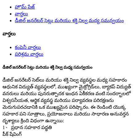
హొమ్ పేజ్
వార్తలు
డీజిల్ జనరేటర్ సెట్లు మరియు శక్తి నిల్వ మధ్య సమన్వయం
వార్తలు
కంపెనీ వార్తలు
పరిశ్రమ వార్తలు
డీజిల్ జనరేటర్ సెట్లు మరియు శక్తి నిల్వ మధ్య సమన్వయం
డీజిల్ జనరేటర్ సెట్‌లు మరియు శక్తి నిల్వ వ్యవస్థల మధ్య సహకారం
ఆధునిక విద్యుత్ వ్యవస్థలలో, ముఖ్యంగా మైక్రోగ్రిడ్‌లు, బ్యాకప్ విద్యుత్
వనరులు మరియు పునరుత్పాదక ఇంధన ఏకీకరణ వంటి సందర్భాలలో
విశ్వసనీయత, ఆర్థిక వ్యవస్థ మరియు పర్యావరణ పరిరక్షణను
మెరుగుపరచడానికి ఒక ముఖ్యమైన పరిష్కారం. ఈ రెండింటి యొక్క
సహకార పని సూత్రాలు, ప్రయోజనాలు మరియు సాధారణ అనువర్తన
దృశ్యాలు క్రింది విధంగా ఉన్నాయి:
1、 ప్రధాన సహకార పద్ధతి
పీక్ షేవింగ్