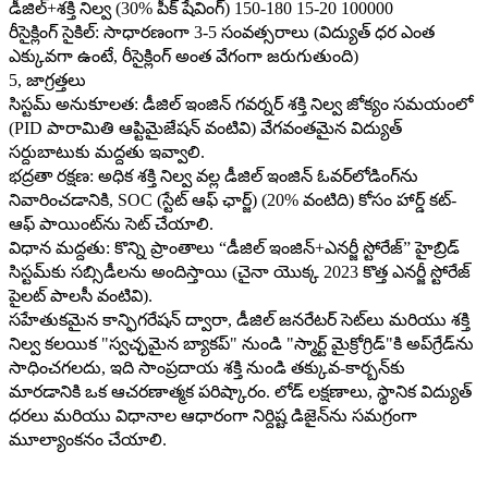
డీజిల్+శక్తి నిల్వ (30% పీక్ షేవింగ్) 150-180 15-20 100000
రీసైక్లింగ్ సైకిల్: సాధారణంగా 3-5 సంవత్సరాలు (విద్యుత్ ధర ఎంత
ఎక్కువగా ఉంటే, రీసైక్లింగ్ అంత వేగంగా జరుగుతుంది)
5, జాగ్రత్తలు
సిస్టమ్ అనుకూలత: డీజిల్ ఇంజిన్ గవర్నర్ శక్తి నిల్వ జోక్యం సమయంలో
(PID పారామితి ఆప్టిమైజేషన్ వంటివి) వేగవంతమైన విద్యుత్
సర్దుబాటుకు మద్దతు ఇవ్వాలి.
భద్రతా రక్షణ: అధిక శక్తి నిల్వ వల్ల డీజిల్ ఇంజిన్ ఓవర్‌లోడింగ్‌ను
నివారించడానికి, SOC (స్టేట్ ఆఫ్ ఛార్జ్) (20% వంటిది) కోసం హార్డ్ కట్-
ఆఫ్ పాయింట్‌ను సెట్ చేయాలి.
విధాన మద్దతు: కొన్ని ప్రాంతాలు “డీజిల్ ఇంజిన్+ఎనర్జీ స్టోరేజ్” హైబ్రిడ్
సిస్టమ్‌కు సబ్సిడీలను అందిస్తాయి (చైనా యొక్క 2023 కొత్త ఎనర్జీ స్టోరేజ్
పైలట్ పాలసీ వంటివి).
సహేతుకమైన కాన్ఫిగరేషన్ ద్వారా, డీజిల్ జనరేటర్ సెట్‌లు మరియు శక్తి
నిల్వ కలయిక "స్వచ్ఛమైన బ్యాకప్" నుండి "స్మార్ట్ మైక్రోగ్రిడ్"కి అప్‌గ్రేడ్‌ను
సాధించగలదు, ఇది సాంప్రదాయ శక్తి నుండి తక్కువ-కార్బన్‌కు
మారడానికి ఒక ఆచరణాత్మక పరిష్కారం. లోడ్ లక్షణాలు, స్థానిక విద్యుత్
ధరలు మరియు విధానాల ఆధారంగా నిర్దిష్ట డిజైన్‌ను సమగ్రంగా
మూల్యాంకనం చేయాలి.