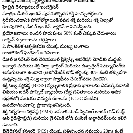
సెంటర్లు వంటివి) దృశ్యాలకు అనుకూలంగా ఉంటుంది.
హైబ్రిడ్ రెన్యూవబుల్ ఇంటిగ్రేషన్
సూత్రం: డీజిల్ ఇంజిన్ పునరుత్పాదక శక్తి హెచ్చుతగ్గులను
స్థిరీకరించడానికి ఫోటోవోల్టాయిక్/పవన శక్తి మరియు శక్తి నిల్వతో
కలుపుతారు, డీజిల్ ఇంజిన్ బ్యాకప్‌గా పనిచేస్తుంది.
ప్రయోజనాలు: ఇంధన పొదుపులు 50% కంటే ఎక్కువ చేరుతాయి,
కార్బన్ ఉద్గారాలను తగ్గిస్తాయి.
2, సాంకేతిక ఆకృతీకరణ యొక్క ముఖ్య అంశాలు
కాంపోనెంట్ ఫంక్షనల్ అవసరాలు
డీజిల్ జనరేటర్ సెట్ వేరియబుల్ ఫ్రీక్వెన్సీ ఆపరేషన్ మోడ్‌కు మద్దతు
ఇవ్వాలి మరియు శక్తి నిల్వ ఛార్జింగ్ మరియు డిశ్చార్జింగ్ షెడ్యూలింగ్‌కు
అనుగుణంగా ఉండాలి (ఆటోమేటిక్ లోడ్ తగ్గింపు 30% కంటే తక్కువగా
ఉన్నప్పుడు శక్తి నిల్వ ద్వారా స్వాధీనం చేసుకోవడం వంటివి).
శక్తి నిల్వ వ్యవస్థ (BESS) స్వల్పకాలిక ప్రభావ భారాలను ఎదుర్కోవడానికి
లిథియం ఐరన్ ఫాస్ఫేట్ బ్యాటరీలు (దీర్ఘ జీవితకాలం మరియు అధిక
భద్రతతో) మరియు విద్యుత్ రకాలను (1C-2C వంటివి)
ఉపయోగించడాన్ని ప్రాధాన్యతనిస్తుంది.
శక్తి నిర్వహణ వ్యవస్థ (EMS) బహుళ-మోడ్ స్విచింగ్ లాజిక్ (గ్రిడ్ కనెక్ట్/
ఆఫ్ గ్రిడ్/హైబ్రిడ్) మరియు డైనమిక్ లోడ్ పంపిణీ అల్గారిథమ్‌లను కలిగి
ఉండాలి.
బైడైరెక్షనల్ కన్వర్టర్ (PCS) యొక్క ప్రతిస్పందన సమయం 20ms కంటే