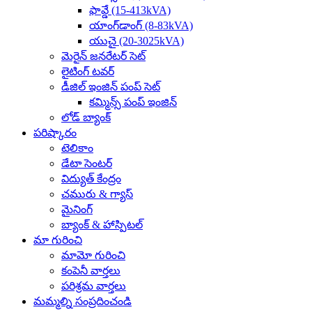
ఫావ్డే (15-413kVA)
యాంగ్‌డాంగ్ (8-83kVA)
యుచై (20-3025kVA)
మెరైన్ జనరేటర్ సెట్
లైటింగ్ టవర్
డీజిల్ ఇంజిన్ పంప్ సెట్
కమ్మిన్స్ పంప్ ఇంజిన్
లోడ్ బ్యాంక్
పరిష్కారం
టెలికాం
డేటా సెంటర్
విద్యుత్ కేంద్రం
చమురు & గ్యాస్
మైనింగ్
బ్యాంక్ & హాస్పిటల్
మా గురించి
మామో గురించి
కంపెనీ వార్తలు
పరిశ్రమ వార్తలు
మమ్మల్ని సంప్రదించండి