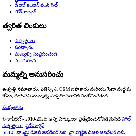
డీజిల్ ఇంజిన్ పంప్ సెట్
లోడ్ బ్యాంక్
త్వరిత లింకులు
ఉత్పత్తులు
పరిష్కారం
మమ్మల్ని సంప్రదించండి
మా గురించి
మమ్మల్ని అనుసరించు
ఉత్పత్తి సమాచారం, ఏజెన్సీ & OEM సహకారం మరియు సేవా మద్దతు
కోసం, దయచేసి మమ్మల్ని సంప్రదించడానికి సంకోచించకండి.
పంపుతోంది
© కాపీరైట్ - 2010-2025: అన్ని హక్కులూ ప్రత్యేకించుకోవడమైనది.
హాట్
ఉత్పత్తులు
,
సైట్‌మ్యాప్
SDEC షాంఘై డీజిల్ జనరేటర్ సెట్
,
హై వోల్టేజ్ డీజిల్ జనరేటర్ సెట్
,