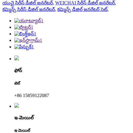
యుచై సిరీస్ డీజిల్ జనరేటర్
,
WEICHAI సిరీస్ డీజిల్ జనరేటర్
,
కమ్మిన్స్ సిరీస్ డీజిల్ జనరేటర్
,
కమ్మిన్స్ డీజిల్ జనరేటర్ సెట్
,
ఫోన్
టెల్
+86 15859122087
ఇ-మెయిల్
ఇ-మెయిల్