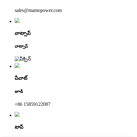
sales@mamopower.com
వాట్సాప్
వాట్సాప్
వీచాట్
జూడీ
+86 15859122087
టాప్