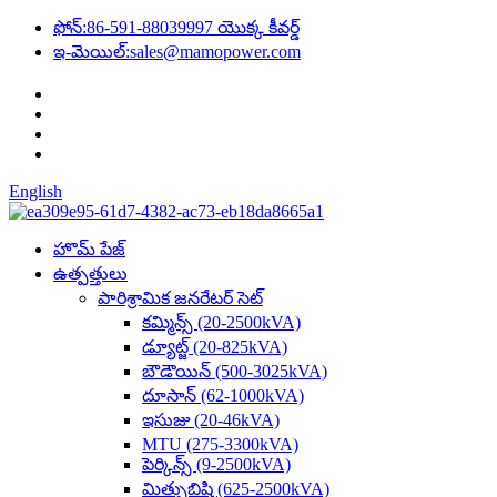
ఫోన్:
86-591-88039997 యొక్క కీవర్డ్
ఇ-మెయిల్:
sales@mamopower.com
English
హొమ్ పేజ్
ఉత్పత్తులు
పారిశ్రామిక జనరేటర్ సెట్
కమ్మిన్స్ (20-2500kVA)
డ్యూట్జ్ (20-825kVA)
బౌడౌయిన్ (500-3025kVA)
దూసాన్ (62-1000kVA)
ఇసుజు (20-46kVA)
MTU (275-3300kVA)
పెర్కిన్స్ (9-2500kVA)
మిత్సుబిషి (625-2500kVA)