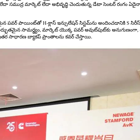
ే లేదా సముద్ర మార్కెట్ లేదా అభివృద్ధి చెందుతున్న డేటా సెంటర్ రంగం ఏ
లమైన పవర్ పాయింట్‌తో H-క్లాస్ ఇన్సులేషన్ సిస్టమ్‌ను అందించడానికి S సిరీ
అద్భుతమైన సామర్థ్యం, ​​మార్కెట్ యొక్క పవర్ అవుట్‌పుట్‌కు అనుగుణంగా, గర
యు ఇతర సాధారణ బ్యాకప్ ప్రాంతాలను కవర్ చేస్తాయి.