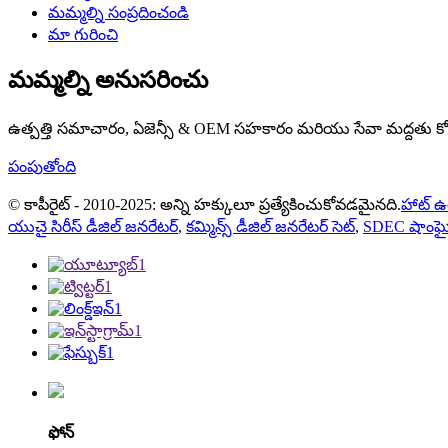
మమ్మల్ని సంప్రదించండి
మా గురించి
మమ్మల్ని అనుసరించు
ఉత్పత్తి సమాచారం, ఏజెన్సీ & OEM సహకారం మరియు సేవా మద్దతు కోస
పంపుతోంది
© కాపీరైట్ - 2010-2025: అన్ని హక్కులూ ప్రత్యేకించుకోవడమైనది.
హాట్ ఉత
యుచై సిరీస్ డీజిల్ జనరేటర్
,
కమ్మిన్స్ డీజిల్ జనరేటర్ సెట్
,
SDEC షాంఘై డ
ఫోన్