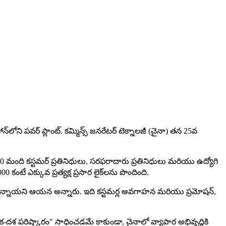
న్‌లోని పవర్ ప్లాంట్. కమ్మిన్స్ జనరేటర్ టెక్నాలజీ (చైనా) తన 25వ
100 మంది కస్టమర్ ప్రతినిధులు, సరఫరాదారు ప్రతినిధులు మరియు ఉద్యోగి
టే ఎక్కువ ప్రత్యక్ష ప్రసార లైక్‌లను పొందింది.
పిస్తున్నాయని ఆయన అన్నారు. ఇది కస్టమర్ల అవగాహన మరియు ప్రమోషన్,
 "ఒక-దశ పరిష్కారం" సాధించడమే కాకుండా, చైనాలో వ్యాపార అభివృద్ధికి