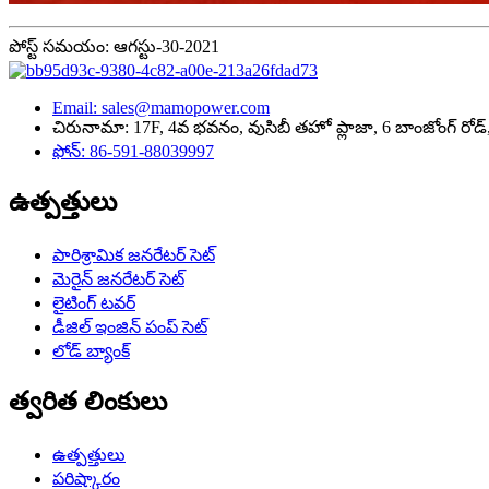
పోస్ట్ సమయం: ఆగస్టు-30-2021
Email: sales@mamopower.com
చిరునామా: 17F, 4వ భవనం, వుసిబీ తహో ప్లాజా, 6 బాంజోంగ్ రోడ్, జ
ఫోన్: 86-591-88039997
ఉత్పత్తులు
పారిశ్రామిక జనరేటర్ సెట్
మెరైన్ జనరేటర్ సెట్
లైటింగ్ టవర్
డీజిల్ ఇంజిన్ పంప్ సెట్
లోడ్ బ్యాంక్
త్వరిత లింకులు
ఉత్పత్తులు
పరిష్కారం