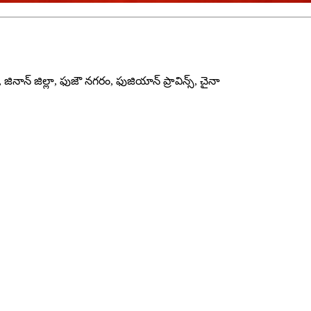
ినాన్ జిల్లా, ఫుజౌ నగరం, ఫుజియాన్ ప్రావిన్స్, చైనా