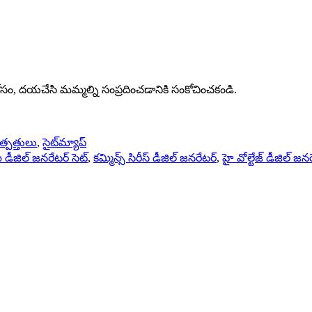
ం, దయచేసి మమ్మల్ని సంప్రదించడానికి సంకోచించకండి.
్పత్తులు
,
సైట్‌మ్యాప్
ీజిల్ జనరేటర్ సెట్
,
కమ్మిన్స్ సిరీస్ డీజిల్ జనరేటర్
,
హై వోల్టేజ్ డీజిల్ జన