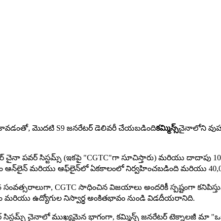
ల కావడంతో, మొదటి S9 జనరేటర్ డెలివరీ చేయబడింది
కమ్మిన్స్
చైనాలోని వుహా
నేజర్ చైనా పవర్ సిస్టమ్స్ (ఇకపై "CGTC"గా సూచిస్తారు) మరియు దాదాపు 
ఆన్‌లైన్ మరియు ఆఫ్‌లైన్‌లో ఏకకాలంలో నిర్వహించబడింది మరియు 40,000 కం
. గత 25 సంవత్సరాలుగా, CGTC సాధించిన విజయాలు అందరికీ స్పష్టంగా కని
మరియు ఉద్యోగుల నిస్వార్థ అంకితభావం నుండి విడదీయరానిది.
పవర్ సిస్టమ్స్ చైనాలో ముఖ్యమైన భాగంగా, కమ్మిన్స్ జనరేటర్ టెక్నాలజీ మా