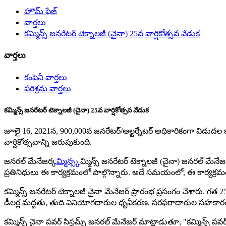
హొమ్ పేజ్
వార్తలు
కమ్మిన్స్ జనరేటర్ టెక్నాలజీ (చైనా) 25వ వార్షికోత్సవ వేడుక
వార్తలు
కంపెనీ వార్తలు
పరిశ్రమ వార్తలు
కమ్మిన్స్ జనరేటర్ టెక్నాలజీ (చైనా) 25వ వార్షికోత్సవ వేడుక
జూలై 16, 2021న, 900,000వ జనరేటర్/ఆల్టర్నేటర్ అధికారికంగా విడుద
వార్షికోత్సవాన్ని జరుపుకుంది.
జనరల్ మేనేజర్
కమ్మిన్స్
కమ్మిన్స్ జనరేటర్ టెక్నాలజీ (చైనా) జనరల్ మే
ప్రతినిధులు ఈ కార్యక్రమంలో పాల్గొన్నారు. అదే సమయంలో, ఈ కార్యక్రమం 
కమ్మిన్స్ జనరేటర్ టెక్నాలజీ చైనా మేనేజర్ ప్రారంభ ప్రసంగం చేశారు
డీలర్ల మద్దతు, తుది వినియోగదారుల ధృవీకరణ, సరఫరాదారుల సహకారం 
కమ్మిన్స్ చైనా పవర్ సిస్టమ్స్ జనరల్ మేనేజర్ మాట్లాడుతూ, "కమ్మిన్స్ 