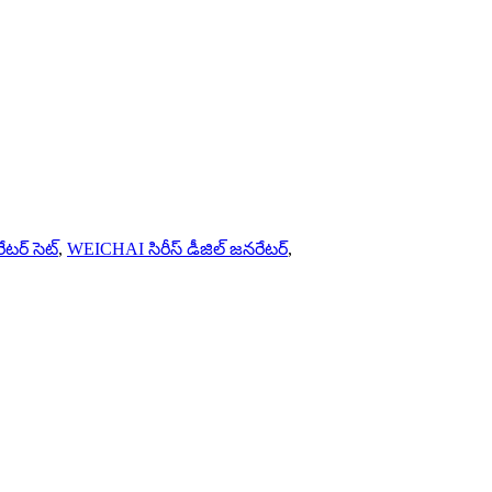
రేటర్ సెట్
,
WEICHAI సిరీస్ డీజిల్ జనరేటర్
,