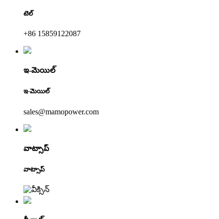
టెల్
+86 15859122087
ఇ-మెయిల్
ఇ-మెయిల్
sales@mamopower.com
వాట్సాప్
వాట్సాప్