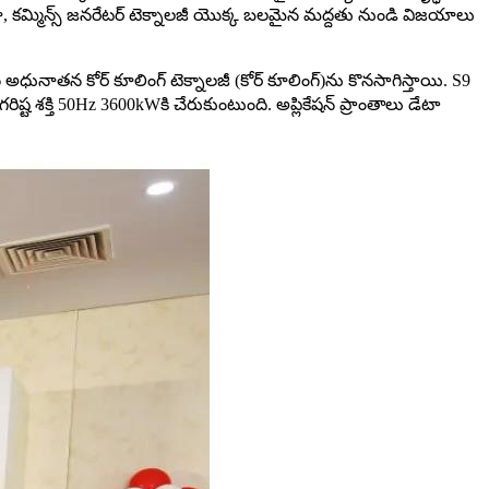
దైనా, కమ్మిన్స్ జనరేటర్ టెక్నాలజీ యొక్క బలమైన మద్దతు నుండి విజయాలు
స్ అధునాతన కోర్ కూలింగ్ టెక్నాలజీ (కోర్ కూలింగ్)ను కొనసాగిస్తాయి. S9
ిష్ట శక్తి 50Hz 3600kWకి చేరుకుంటుంది. అప్లికేషన్ ప్రాంతాలు డేటా