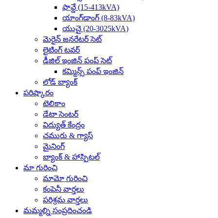
ఫావ్డే (15-413kVA)
యాంగ్‌డాంగ్ (8-83kVA)
యుచై (20-3025kVA)
మెరైన్ జనరేటర్ సెట్
లైటింగ్ టవర్
డీజిల్ ఇంజిన్ పంప్ సెట్
కమ్మిన్స్ పంప్ ఇంజిన్
లోడ్ బ్యాంక్
పరిష్కారం
టెలికాం
డేటా సెంటర్
విద్యుత్ కేంద్రం
చమురు & గ్యాస్
మైనింగ్
బ్యాంక్ & హాస్పిటల్
మా గురించి
మామో గురించి
కంపెనీ వార్తలు
పరిశ్రమ వార్తలు
మమ్మల్ని సంప్రదించండి