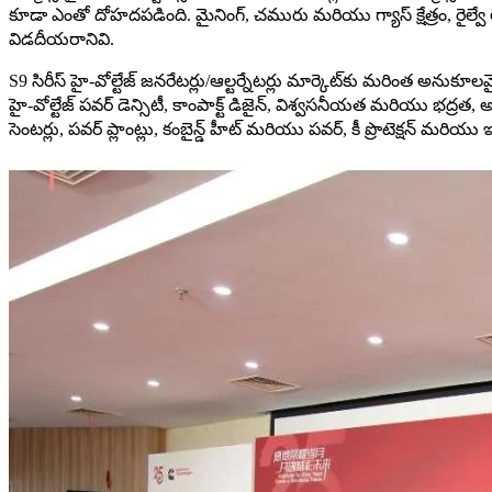
కూడా ఎంతో దోహదపడింది. మైనింగ్, చమురు మరియు గ్యాస్ క్షేత్రం, రైల్వ
విడదీయరానివి.
S9 సిరీస్ హై-వోల్టేజ్ జనరేటర్లు/ఆల్టర్నేటర్లు మార్కెట్‌కు మరింత అనుకూ
హై-వోల్టేజ్ పవర్ డెన్సిటీ, కాంపాక్ట్ డిజైన్, విశ్వసనీయత మరియు భద్రత, 
సెంటర్లు, పవర్ ప్లాంట్లు, కంబైన్డ్ హీట్ మరియు పవర్, కీ ప్రొటెక్షన్ మరి