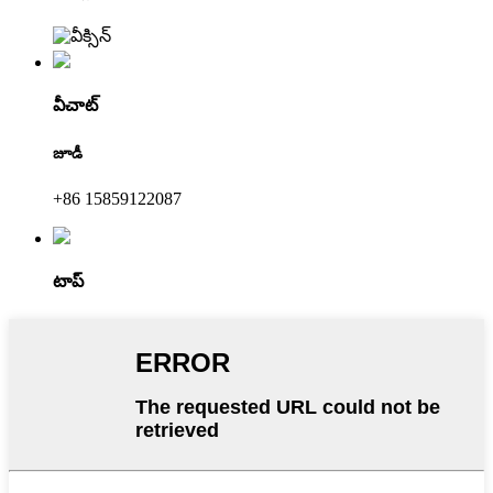
వీచాట్
జూడీ
+86 15859122087
టాప్