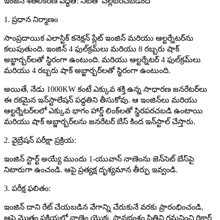
ఇంజిన్ శీతలీకరణ పద్ధతి: నీటితో చల్లబరిచబడింది
1. ప్రధాన నిర్మాణం
సాంప్రదాయిక ఎలాస్టిక్ కనెక్షన్ ప్లేట్ ఇంజిన్ మరియు ఆల్టర్నేటర్‌ను
కలుపుతుంది. ఇంజిన్ 4 ఫుల్‌క్రమ్‌లు మరియు 8 రబ్బరు షాక్
అబ్జార్బర్‌లతో స్థిరంగా ఉంటుంది. మరియు ఆల్టర్నేటర్ 4 ఫుల్‌క్రమ్‌లు
మరియు 4 రబ్బరు షాక్ అబ్జార్బర్‌లతో స్థిరంగా ఉంటుంది.
అయితే, నేడు 1000KW కంటే ఎక్కువ శక్తి ఉన్న సాధారణ జనరేటర్‌లు
ఈ రకమైన ఇన్‌స్టాలేషన్ పద్ధతిని తీసుకోవు. ఆ ఇంజిన్‌లు మరియు
ఆల్టర్నేటర్‌లలో ఎక్కువ భాగం హార్డ్ లింక్‌లతో స్థిరపరచబడి ఉంటాయి
మరియు షాక్ అబ్జార్బర్‌లను జనరేటర్ బేస్ కింద ఇన్‌స్టాల్ చేస్తారు.
2. వైబ్రేషన్ పరీక్షా ప్రక్రియ:
ఇంజిన్ స్టార్ట్ అయ్యే ముందు 1-యువాన్ నాణెంను జెన్‌సెట్ బేస్‌పై
నిటారుగా ఉంచండి. ఆపై ప్రత్యక్ష దృశ్యమాన తీర్పు ఇవ్వండి.
3. పరీక్ష ఫలితం:
ఇంజిన్ దాని రేట్ చేయబడిన వేగాన్ని చేరుకునే వరకు ప్రారంభించండి,
ఆపై మొత్తం ప్రక్రియలో నాణెం యొక్క స్థానభ్రంశం స్థితిని గమనించి రికార్డ్