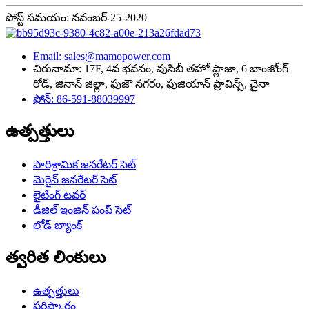
పోస్ట్ సమయం: నవంబర్-25-2020
Email: sales@mamopower.com
చిరునామా: 17F, 4వ భవనం, వుసిబీ తహో ప్లాజా, 6 బాంజోంగ్
రోడ్, జినాన్ జిల్లా, ఫుజౌ నగరం, ఫుజియాన్ ప్రావిన్స్, చైనా
ఫోన్: 86-591-88039997
ఉత్పత్తులు
పారిశ్రామిక జనరేటర్ సెట్
మెరైన్ జనరేటర్ సెట్
లైటింగ్ టవర్
డీజిల్ ఇంజిన్ పంప్ సెట్
లోడ్ బ్యాంక్
త్వరిత లింకులు
ఉత్పత్తులు
పరిష్కారం