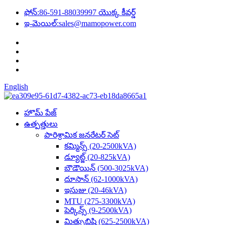
ఫోన్:
86-591-88039997 యొక్క కీవర్డ్
ఇ-మెయిల్:
sales@mamopower.com
English
హొమ్ పేజ్
ఉత్పత్తులు
పారిశ్రామిక జనరేటర్ సెట్
కమ్మిన్స్ (20-2500kVA)
డ్యూట్జ్ (20-825kVA)
బౌడౌయిన్ (500-3025kVA)
దూసాన్ (62-1000kVA)
ఇసుజు (20-46kVA)
MTU (275-3300kVA)
పెర్కిన్స్ (9-2500kVA)
మిత్సుబిషి (625-2500kVA)