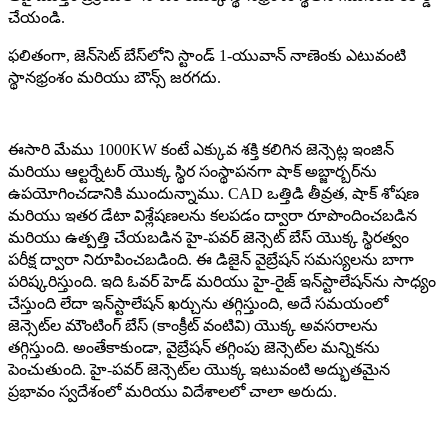
చేయండి.
ఫలితంగా, జెన్‌సెట్ బేస్‌లోని స్టాండ్ 1-యువాన్ నాణెంకు ఎటువంటి
స్థానభ్రంశం మరియు బౌన్స్ జరగదు.
ఈసారి మేము 1000KW కంటే ఎక్కువ శక్తి కలిగిన జెన్సెట్ల ఇంజిన్
మరియు ఆల్టర్నేటర్ యొక్క స్థిర సంస్థాపనగా షాక్ అబ్జార్బర్‌ను
ఉపయోగించడానికి ముందున్నాము. CAD ఒత్తిడి తీవ్రత, షాక్ శోషణ
మరియు ఇతర డేటా విశ్లేషణలను కలపడం ద్వారా రూపొందించబడిన
మరియు ఉత్పత్తి చేయబడిన హై-పవర్ జెన్సెట్ బేస్ యొక్క స్థిరత్వం
పరీక్ష ద్వారా నిరూపించబడింది. ఈ డిజైన్ వైబ్రేషన్ సమస్యలను బాగా
పరిష్కరిస్తుంది. ఇది ఓవర్ హెడ్ మరియు హై-రైజ్ ఇన్‌స్టాలేషన్‌ను సాధ్యం
చేస్తుంది లేదా ఇన్‌స్టాలేషన్ ఖర్చును తగ్గిస్తుంది, అదే సమయంలో
జెన్సెట్‌ల మౌంటింగ్ బేస్ (కాంక్రీట్ వంటివి) యొక్క అవసరాలను
తగ్గిస్తుంది. అంతేకాకుండా, వైబ్రేషన్ తగ్గింపు జెన్సెట్‌ల మన్నికను
పెంచుతుంది. హై-పవర్ జెన్సెట్‌ల యొక్క ఇటువంటి అద్భుతమైన
ప్రభావం స్వదేశంలో మరియు విదేశాలలో చాలా అరుదు.