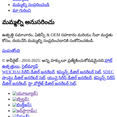
మమ్మల్ని సంప్రదించండి
మా గురించి
మమ్మల్ని అనుసరించు
ఉత్పత్తి సమాచారం, ఏజెన్సీ & OEM సహకారం మరియు సేవా మద్దతు
కోసం, దయచేసి మమ్మల్ని సంప్రదించడానికి సంకోచించకండి.
పంపుతోంది
© కాపీరైట్ - 2010-2025: అన్ని హక్కులూ ప్రత్యేకించుకోవడమైనది.
హాట్
ఉత్పత్తులు
,
సైట్‌మ్యాప్
WEICHAI సిరీస్ డీజిల్ జనరేటర్
,
కమ్మిన్స్ డీజిల్ జనరేటర్ సెట్
,
SDEC
షాంఘై డీజిల్ జనరేటర్ సెట్
,
యుచై సిరీస్ డీజిల్ జనరేటర్
,
కమ్మిన్స్ సిరీస్
డీజిల్ జనరేటర్
,
హై వోల్టేజ్ డీజిల్ జనరేటర్ సెట్
,