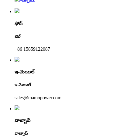
ఫోన్
టెల్
+86 15859122087
ఇ-మెయిల్
ఇ-మెయిల్
sales@mamopower.com
వాట్సాప్
వాట్సాప్