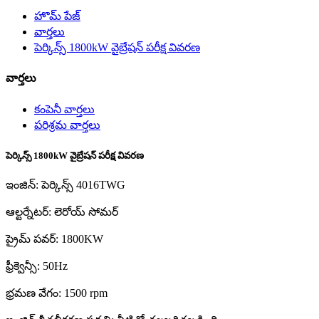
హొమ్ పేజ్
వార్తలు
పెర్కిన్స్ 1800kW వైబ్రేషన్ పరీక్ష వివరణ
వార్తలు
కంపెనీ వార్తలు
పరిశ్రమ వార్తలు
పెర్కిన్స్ 1800kW వైబ్రేషన్ పరీక్ష వివరణ
ఇంజిన్: పెర్కిన్స్ 4016TWG
ఆల్టర్నేటర్: లెరోయ్ సోమర్
ప్రైమ్ పవర్: 1800KW
ఫ్రీక్వెన్సీ: 50Hz
భ్రమణ వేగం: 1500 rpm