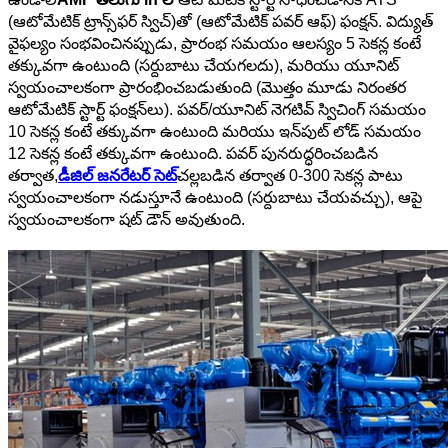
(ఆటోమేటిక్ ట్రాన్స్‌ఫర్ స్విచ్)తో (ఆటోమేటిక్ పవర్ ఆఫ్) ఫంక్షన్. విద్యుత్
వైఫల్యం సంభవించినప్పుడు, ప్రారంభ సమయం ఆలస్యం 5 సెకన్ల కంటే
తక్కువగా ఉంటుంది (సర్దుబాటు చేయగలదు), మరియు యూనిట్
స్వయంచాలకంగా ప్రారంభించబడుతుంది (మొత్తం మూడు నిరంతర
ఆటోమేటిక్ స్టార్ట్ ఫంక్షన్‌లు). పవర్/యూనిట్ నెగటివ్ స్విచింగ్ సమయం
10 సెకన్ల కంటే తక్కువగా ఉంటుంది మరియు ఇన్‌పుట్ లోడ్ సమయం
12 సెకన్ల కంటే తక్కువగా ఉంటుంది. పవర్ పునరుద్ధరించబడిన
తర్వాత,
డీజిల్ జనరేటర్ సెట్
చల్లబడిన తర్వాత 0-300 సెకన్ల పాటు
స్వయంచాలకంగా నడుస్తూనే ఉంటుంది (సర్దుబాటు చేయవచ్చు), ఆపై
స్వయంచాలకంగా షట్ డౌన్ అవుతుంది.