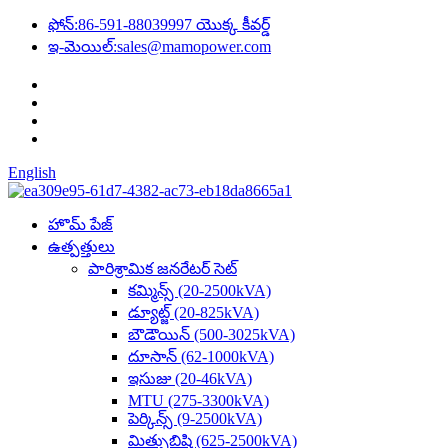
ఫోన్:
86-591-88039997 యొక్క కీవర్డ్
ఇ-మెయిల్:
sales@mamopower.com
English
హొమ్ పేజ్
ఉత్పత్తులు
పారిశ్రామిక జనరేటర్ సెట్
కమ్మిన్స్ (20-2500kVA)
డ్యూట్జ్ (20-825kVA)
బౌడౌయిన్ (500-3025kVA)
దూసాన్ (62-1000kVA)
ఇసుజు (20-46kVA)
MTU (275-3300kVA)
పెర్కిన్స్ (9-2500kVA)
మిత్సుబిషి (625-2500kVA)