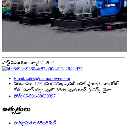
పోస్ట్ సమయం: జూలై-15-2021
Email: sales@mamopower.com
చిరునామా: 17F, 4వ భవనం, వుసిబీ తహో ప్లాజా, 6 బాంజోంగ్
రోడ్, జినాన్ జిల్లా, ఫుజౌ నగరం, ఫుజియాన్ ప్రావిన్స్, చైనా
ఫోన్: 86-591-88039997
ఉత్పత్తులు
పారిశ్రామిక జనరేటర్ సెట్