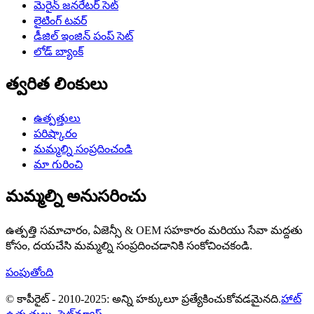
మెరైన్ జనరేటర్ సెట్
లైటింగ్ టవర్
డీజిల్ ఇంజిన్ పంప్ సెట్
లోడ్ బ్యాంక్
త్వరిత లింకులు
ఉత్పత్తులు
పరిష్కారం
మమ్మల్ని సంప్రదించండి
మా గురించి
మమ్మల్ని అనుసరించు
ఉత్పత్తి సమాచారం, ఏజెన్సీ & OEM సహకారం మరియు సేవా మద్దతు
కోసం, దయచేసి మమ్మల్ని సంప్రదించడానికి సంకోచించకండి.
పంపుతోంది
© కాపీరైట్ - 2010-2025: అన్ని హక్కులూ ప్రత్యేకించుకోవడమైనది.
హాట్