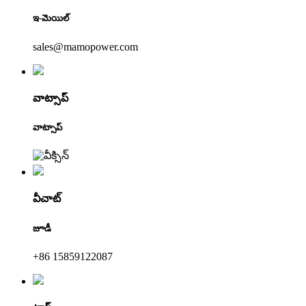
ఇ-మెయిల్
sales@mamopower.com
వాట్సాప్
వాట్సాప్
వీచాట్
జూడీ
+86 15859122087