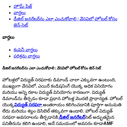
హొమ్ పేజ్
వార్తలు
డీజిల్ జనరేటర్‌ను ఎలా ఎంచుకోవాలి | వేసవిలో హోటల్ కోసం
జెన్-సెట్
వార్తలు
కంపెనీ వార్తలు
పరిశ్రమ వార్తలు
డీజిల్ జనరేటర్‌ను ఎలా ఎంచుకోవాలి | వేసవిలో హోటల్ కోసం జెన్-సెట్
హోటళ్లలో విద్యుత్ సరఫరాకు డిమాండ్ చాలా ఎక్కువగా ఉంటుంది,
ముఖ్యంగా వేసవిలో, ఎయిర్ కండిషనింగ్ యొక్క అధిక వినియోగం
మరియు అన్ని రకాల విద్యుత్ వినియోగం కారణంగా. విద్యుత్
డిమాండ్‌ను తీర్చడం కూడా ప్రధాన హోటళ్ల మొదటి ప్రాధాన్యత. హోటల్
యొక్క
విద్యుత్ సరఫరా
అంతరాయం కలిగించడానికి పూర్తిగా అనుమతి
లేదు మరియు శబ్దం డెసిబెల్ తక్కువగా ఉండాలి. హోటల్ విద్యుత్
సరఫరా అవసరాలను తీర్చడానికి,
డీజిల్ జనరేటర్
సెట్ అద్భుతమైన
పనితీరును కలిగి ఉండాలి, అదే సమయంలో అవసరం కూడా
AMF