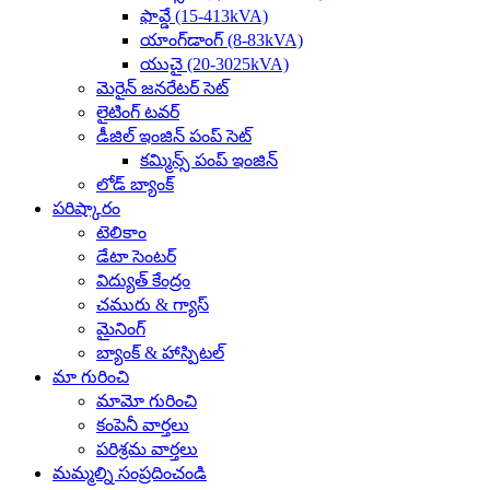
ఫావ్డే (15-413kVA)
యాంగ్‌డాంగ్ (8-83kVA)
యుచై (20-3025kVA)
మెరైన్ జనరేటర్ సెట్
లైటింగ్ టవర్
డీజిల్ ఇంజిన్ పంప్ సెట్
కమ్మిన్స్ పంప్ ఇంజిన్
లోడ్ బ్యాంక్
పరిష్కారం
టెలికాం
డేటా సెంటర్
విద్యుత్ కేంద్రం
చమురు & గ్యాస్
మైనింగ్
బ్యాంక్ & హాస్పిటల్
మా గురించి
మామో గురించి
కంపెనీ వార్తలు
పరిశ్రమ వార్తలు
మమ్మల్ని సంప్రదించండి