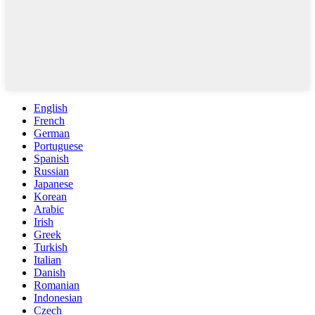
English
French
German
Portuguese
Spanish
Russian
Japanese
Korean
Arabic
Irish
Greek
Turkish
Italian
Danish
Romanian
Indonesian
Czech