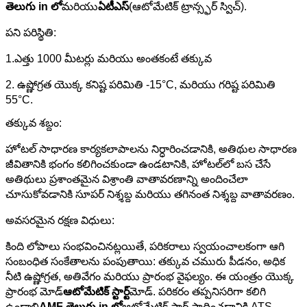
తెలుగు in లో
మరియు
ఏటీఎస్
(ఆటోమేటిక్ ట్రాన్స్ఫర్ స్విచ్).
పని పరిస్థితి:
1.ఎత్తు 1000 మీటర్లు మరియు అంతకంటే తక్కువ
2. ఉష్ణోగ్రత యొక్క కనిష్ట పరిమితి -15°C, మరియు గరిష్ట పరిమితి
55°C.
తక్కువ శబ్దం:
హోటల్ సాధారణ కార్యకలాపాలను నిర్ధారించడానికి, అతిథుల సాధారణ
జీవితానికి భంగం కలిగించకుండా ఉండటానికి, హోటల్‌లో బస చేసే
అతిథులు ప్రశాంతమైన విశ్రాంతి వాతావరణాన్ని అందించేలా
చూసుకోవడానికి సూపర్ నిశ్శబ్ద మరియు తగినంత నిశ్శబ్ద వాతావరణం.
అవసరమైన రక్షణ విధులు:
కింది లోపాలు సంభవించినట్లయితే, పరికరాలు స్వయంచాలకంగా ఆగి
సంబంధిత సంకేతాలను పంపుతాయి: తక్కువ చమురు పీడనం, అధిక
నీటి ఉష్ణోగ్రత, అతివేగం మరియు ప్రారంభ వైఫల్యం. ఈ యంత్రం యొక్క
ప్రారంభ మోడ్
ఆటోమేటిక్ స్టార్ట్
మోడ్. పరికరం తప్పనిసరిగా కలిగి
ఉండాలి
AMF తెలుగు in లో
ఆటోమేటిక్ స్టార్ట్ సాధించడానికి ATS