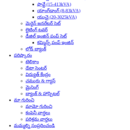
ఫావ్డే (15-413kVA)
యాంగ్‌డాంగ్ (8-83kVA)
యుచై (20-3025kVA)
మెరైన్ జనరేటర్ సెట్
లైటింగ్ టవర్
డీజిల్ ఇంజిన్ పంప్ సెట్
కమ్మిన్స్ పంప్ ఇంజిన్
లోడ్ బ్యాంక్
పరిష్కారం
టెలికాం
డేటా సెంటర్
విద్యుత్ కేంద్రం
చమురు & గ్యాస్
మైనింగ్
బ్యాంక్ & హాస్పిటల్
మా గురించి
మామో గురించి
కంపెనీ వార్తలు
పరిశ్రమ వార్తలు
మమ్మల్ని సంప్రదించండి