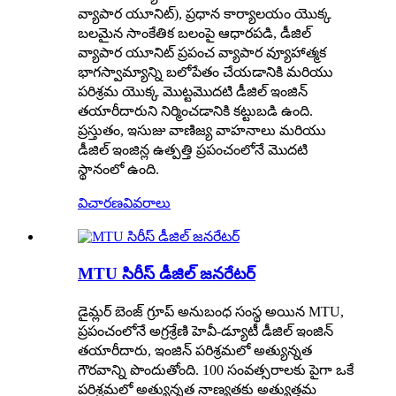
వ్యాపార యూనిట్), ప్రధాన కార్యాలయం యొక్క
బలమైన సాంకేతిక బలంపై ఆధారపడి, డీజిల్
వ్యాపార యూనిట్ ప్రపంచ వ్యాపార వ్యూహాత్మక
భాగస్వామ్యాన్ని బలోపేతం చేయడానికి మరియు
పరిశ్రమ యొక్క మొట్టమొదటి డీజిల్ ఇంజిన్
తయారీదారుని నిర్మించడానికి కట్టుబడి ఉంది.
ప్రస్తుతం, ఇసుజు వాణిజ్య వాహనాలు మరియు
డీజిల్ ఇంజిన్ల ఉత్పత్తి ప్రపంచంలోనే మొదటి
స్థానంలో ఉంది.
విచారణ
వివరాలు
MTU సిరీస్ డీజిల్ జనరేటర్
డైమ్లర్ బెంజ్ గ్రూప్ అనుబంధ సంస్థ అయిన MTU,
ప్రపంచంలోనే అగ్రశ్రేణి హెవీ-డ్యూటీ డీజిల్ ఇంజిన్
తయారీదారు, ఇంజిన్ పరిశ్రమలో అత్యున్నత
గౌరవాన్ని పొందుతోంది. 100 సంవత్సరాలకు పైగా ఒకే
పరిశ్రమలో అత్యున్నత నాణ్యతకు అత్యుత్తమ