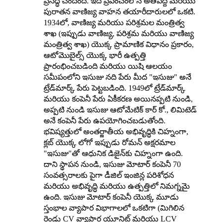
ప్రసిద్ధి చెందింది. ఇది ప్రపంచంలోనే అతిపెద్ద మరియు
పురాతన వాణిజ్య వాహన తయారీదారులలో ఒకటి.
1934లో, వాణిజ్య మరియు పరిశ్రమల మంత్రిత్వ
శాఖ (ఇప్పుడు వాణిజ్య, పరిశ్రమ మరియు వాణిజ్య
మంత్రిత్వ శాఖ) యొక్క ప్రామాణిక విధానం ప్రకారం,
ఆటోమొబైల్స్ యొక్క భారీ ఉత్పత్తి
ప్రారంభించబడింది మరియు యిషి ఆలయం
సమీపంలోని ఇసుజు నది పేరు మీద "ఇసుజు" అనే
ట్రేడ్‌మార్క్ పేరు పెట్టబడింది. 1949లో ట్రేడ్‌మార్క్
మరియు కంపెనీ పేరు ఏకీకరణ అయినప్పటి నుండి,
అప్పటి నుండి ఇసుజు ఆటోమేటిక్ కార్ కో., లిమిటెడ్
అనే కంపెనీ పేరు ఉపయోగించబడుతోంది.
భవిష్యత్తులో అంతర్జాతీయ అభివృద్ధికి చిహ్నంగా,
క్లబ్ యొక్క లోగో ఇప్పుడు రోమన్ అక్షరమాల
"ఇసుజు"తో ఆధునిక డిజైన్‌కు చిహ్నంగా ఉంది.
దాని స్థాపన నుండి, ఇసుజు మోటార్ కంపెనీ 70
సంవత్సరాలకు పైగా డీజిల్ ఇంజిన్ల పరిశోధన
మరియు అభివృద్ధి మరియు ఉత్పత్తిలో నిమగ్నమై
ఉంది. ఇసుజు మోటార్ కంపెనీ యొక్క మూడు
స్తంభాల వ్యాపార విభాగాలలో ఒకటిగా (మిగిలిన
రెండు CV వ్యాపార యూనిట్ మరియు LCV