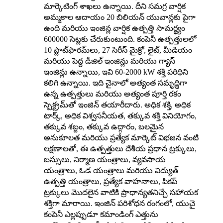
మార్కెటింగ్ శాఖలు ఉన్నాయి. దీని సమగ్ర వార్షిక
అమ్మకాల ఆదాయం 20 బిలియన్ యువాన్లకు పైగా
ఉంది మరియు ఇంజిన్ల వార్షిక ఉత్పత్తి సామర్థ్యం
600000 సెట్లకు చేరుకుంటుంది. కంపెనీ ఉత్పత్తులలో
10 ప్లాట్‌ఫారమ్‌లు, 27 సిరీస్ మైక్రో, లైట్, మీడియం
మరియు పెద్ద డీజిల్ ఇంజిన్లు మరియు గ్యాస్
ఇంజిన్లు ఉన్నాయి, ఇవి 60-2000 kW శక్తి పరిధిని
కలిగి ఉన్నాయి. ఇది చైనాలో అత్యంత సమృద్ధిగా
ఉన్న ఉత్పత్తులు మరియు అత్యంత పూర్తి రకం
స్పెక్ట్రమ్‌తో ఇంజిన్ తయారీదారు. అధిక శక్తి, అధిక
టార్క్, అధిక విశ్వసనీయత, తక్కువ శక్తి వినియోగం,
తక్కువ శబ్దం, తక్కువ ఉద్గారం, బలమైన
అనుకూలత మరియు ప్రత్యేక మార్కెట్ విభజన వంటి
లక్షణాలతో, ఈ ఉత్పత్తులు దేశీయ ప్రధాన ట్రక్కులు,
బస్సులు, నిర్మాణ యంత్రాలు, వ్యవసాయ
యంత్రాలు, ఓడ యంత్రాలు మరియు విద్యుత్
ఉత్పత్తి యంత్రాలు, ప్రత్యేక వాహనాలు, పికప్
ట్రక్కులు మొదలైన వాటికి ప్రాధాన్యతనిచ్చే సహాయక
శక్తిగా మారాయి. ఇంజిన్ పరిశోధన రంగంలో, యుచై
కంపెనీ ఎల్లప్పుడూ కమాండింగ్ ఎత్తును