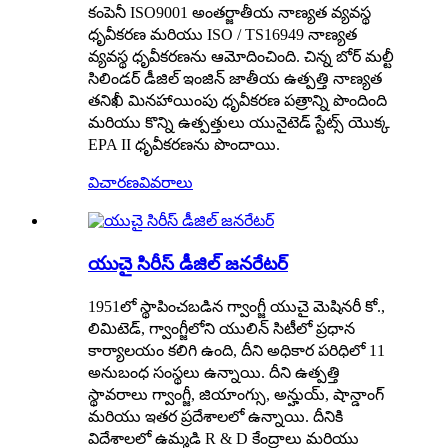
కంపెనీ ISO9001 అంతర్జాతీయ నాణ్యత వ్యవస్థ
ధృవీకరణ మరియు ISO / TS16949 నాణ్యత
వ్యవస్థ ధృవీకరణను ఆమోదించింది. చిన్న బోర్ మల్టీ
సిలిండర్ డీజిల్ ఇంజిన్ జాతీయ ఉత్పత్తి నాణ్యత
తనిఖీ మినహాయింపు ధృవీకరణ పత్రాన్ని పొందింది
మరియు కొన్ని ఉత్పత్తులు యునైటెడ్ స్టేట్స్ యొక్క
EPA II ధృవీకరణను పొందాయి.
విచారణ
వివరాలు
యుచై సిరీస్ డీజిల్ జనరేటర్
1951లో స్థాపించబడిన గ్వాంగ్జీ యుచై మెషినరీ కో.,
లిమిటెడ్, గ్వాంగ్జీలోని యులిన్ సిటీలో ప్రధాన
కార్యాలయం కలిగి ఉంది, దీని అధికార పరిధిలో 11
అనుబంధ సంస్థలు ఉన్నాయి. దీని ఉత్పత్తి
స్థావరాలు గ్వాంగ్జీ, జియాంగ్సు, అన్హుయ్, షాన్డాంగ్
మరియు ఇతర ప్రదేశాలలో ఉన్నాయి. దీనికి
విదేశాలలో ఉమ్మడి R & D కేంద్రాలు మరియు