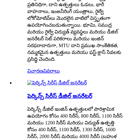
ప్రతినిధిగా, దాని ఉత్పత్తులు ఓడలు, భారీ
వాహనాలు, ఇంజనీరింగ్ యంత్రాలు, రైల్వే
లోకోమోటివ్‌లు మొదలైన వాటిలో విస్తృతంగా
ఉపయోగించబడుతున్నాయి. భూమి, సముద్ర
మరియు రైల్వే విద్యుత్ వ్యవస్థలు మరియు డీజిల్
జనరేటర్ సెట్ పరికరాలు మరియు ఇంజిన్
సరఫరాదారుగా, MTU దాని ప్రముఖ సాంకేతికత,
నమ్మకమైన ఉత్పత్తులు మరియు ఫస్ట్-క్లాస్ సేవలకు
ప్రసిద్ధి చెందింది.
విచారణ
వివరాలు
పెర్కిన్స్ సిరీస్ డీజిల్ జనరేటర్
పెర్కిన్స్ డీజిల్ ఇంజిన్ ఉత్పత్తులలో పారిశ్రామిక
ఉపయోగం కోసం 400 సిరీస్, 800 సిరీస్, 1100 సిరీస్
మరియు 1200 సిరీస్ మరియు విద్యుత్ ఉత్పత్తి
కోసం 400 సిరీస్, 1100 సిరీస్, 1300 సిరీస్, 1600
సిరీస్, 2000 సిరీస్ మరియు 4000 సిరీస్ (బహుళ