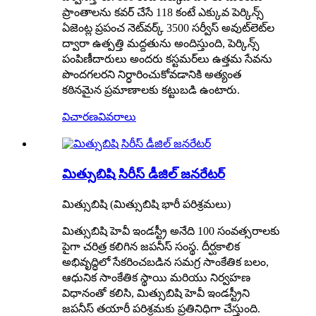
ప్రాంతాలను కవర్ చేసే 118 కంటే ఎక్కువ పెర్కిన్స్
ఏజెంట్ల ప్రపంచ నెట్‌వర్క్ 3500 సర్వీస్ అవుట్‌లెట్‌ల
ద్వారా ఉత్పత్తి మద్దతును అందిస్తుంది, పెర్కిన్స్
పంపిణీదారులు అందరు కస్టమర్‌లు ఉత్తమ సేవను
పొందగలరని నిర్ధారించుకోవడానికి అత్యంత
కఠినమైన ప్రమాణాలకు కట్టుబడి ఉంటారు.
విచారణ
వివరాలు
మిత్సుబిషి సిరీస్ డీజిల్ జనరేటర్
మిత్సుబిషి (మిత్సుబిషి భారీ పరిశ్రమలు)
మిత్సుబిషి హెవీ ఇండస్ట్రీ అనేది 100 సంవత్సరాలకు
పైగా చరిత్ర కలిగిన జపనీస్ సంస్థ. దీర్ఘకాలిక
అభివృద్ధిలో సేకరించబడిన సమగ్ర సాంకేతిక బలం,
ఆధునిక సాంకేతిక స్థాయి మరియు నిర్వహణ
విధానంతో కలిసి, మిత్సుబిషి హెవీ ఇండస్ట్రీని
జపనీస్ తయారీ పరిశ్రమకు ప్రతినిధిగా చేస్తుంది.