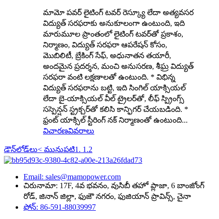
మామో పవర్ లైటింగ్ టవర్ రెస్క్యూ లేదా అత్యవసర
విద్యుత్ సరఫరాకు అనుకూలంగా ఉంటుంది, ఇది
మారుమూల ప్రాంతంలో లైటింగ్ టవర్‌తో ప్రకాశం,
నిర్మాణం, విద్యుత్ సరఫరా ఆపరేషన్ కోసం,
మొబిలిటీ, బ్రేకింగ్ సేఫ్, అధునాతన తయారీ,
అందమైన ప్రదర్శన, మంచి అనుసరణ, శీఘ్ర విద్యుత్
సరఫరా వంటి లక్షణాలతో ఉంటుంది. * విభిన్న
విద్యుత్ సరఫరాను బట్టి, ఇది సింగిల్ యాక్సియల్
లేదా బై-యాక్సియల్ వీల్ ట్రైలర్‌తో, లీఫ్ స్ప్రింగ్స్
సస్పెన్షన్ స్ట్రక్చర్‌తో కలిసి కాన్ఫిగర్ చేయబడింది. *
ఫ్రంట్ యాక్సిల్ స్టీరింగ్ నక్ నిర్మాణంతో ఉంటుంది...
విచారణ
వివరాలు
డౌన్‌లోడ్‌లు
< మునుపటి
1. 1.
2
Email: sales@mamopower.com
చిరునామా: 17F, 4వ భవనం, వుసిబీ తహో ప్లాజా, 6 బాంజోంగ్
రోడ్, జినాన్ జిల్లా, ఫుజౌ నగరం, ఫుజియాన్ ప్రావిన్స్, చైనా
ఫోన్: 86-591-88039997