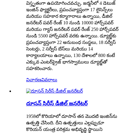
విస్తృతంగా ఉపయోగించవచ్చు. జర్మనీలో 4 డెటుజ్
ఇంజిన్ ఫ్యాక్టరీలు, ప్రపంచవ్యాప్తంగా 17 లైసెన్స్‌లు
మరియు సహకార కర్మాగారాలు ఉన్నాయి, డీజిల్
జనరేటర్ పవర్ రేంజ్ 10 నుండి 10000 హార్స్‌పవర్
మరియు గ్యాస్ జనరేటర్ పవర్ రేంజ్ 250 హార్స్‌పవర్
నుండి 5500 హార్స్‌పవర్ వరకు ఉన్నాయి. డ్యూట్జ్‌కు
ప్రపంచవ్యాప్తంగా 22 అనుబంధ సంస్థలు, 18 సర్వీస్
సెంటర్లు, 2 సర్వీస్ బేస్‌లు మరియు 14
కార్యాలయాలు ఉన్నాయి, 130 దేశాలలో 800 కంటే
ఎక్కువ ఎంటర్‌ప్రైజ్ భాగస్వాములు డ్యూట్జ్‌తో
సహకరించారు.
విచారణ
వివరాలు
దూసన్ సిరీస్ డీజిల్ జనరేటర్
1958లో కొరియాలో దూసాన్ తన మొదటి ఇంజిన్‌ను
ఉత్పత్తి చేసింది. దీని ఉత్పత్తులు ఎల్లప్పుడూ
కొరియన్ యంత్ర పరిశ్రమ అభివృద్ధి స్థాయిని