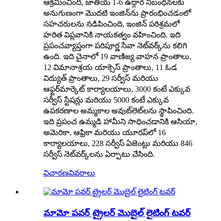
ఆక్రమించింది, జాతీయ 1-6 ఉద్గార నిబంధనలకు
అనుగుణంగా మొదటి ఇంజిన్‌ను ప్రారంభించడంలో
సహచరులను నడిపించింది, ఇంజిన్ పరిశ్రమలో
హరిత విప్లవానికి నాయకత్వం వహించింది. ఇది
ప్రపంచవ్యాప్తంగా పరిపూర్ణ సేవా నెట్‌వర్క్‌ను కలిగి
ఉంది. ఇది చైనాలో 19 వాణిజ్య వాహన ప్రాంతాలు,
12 విమానాశ్రయ యాక్సెస్ ప్రాంతాలు, 11 ఓడ
విద్యుత్ ప్రాంతాలు, 29 సర్వీస్ మరియు
ఆఫ్టర్‌మార్కెట్ కార్యాలయాలు, 3000 కంటే ఎక్కువ
సర్వీస్ స్టేషన్లు మరియు 5000 కంటే ఎక్కువ
ఉపకరణాల అమ్మకాల అవుట్‌లెట్‌లను స్థాపించింది.
ఇది ప్రపంచ ఉమ్మడి హామీని సాధించడానికి ఆసియా,
అమెరికా, ఆఫ్రికా మరియు యూరప్‌లో 16
కార్యాలయాలు, 228 సర్వీస్ ఏజెంట్లు మరియు 846
సర్వీస్ నెట్‌వర్క్‌లను ఏర్పాటు చేసింది.
విచారణ
వివరాలు
మామో పవర్ ట్రైలర్ మొబైల్ లైటింగ్ టవర్