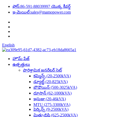
ఫోన్:
86-591-88039997 యొక్క కీవర్డ్
ఇ-మెయిల్:
sales@mamopower.com
English
హొమ్ పేజ్
ఉత్పత్తులు
పారిశ్రామిక జనరేటర్ సెట్
కమ్మిన్స్ (20-2500kVA)
డ్యూట్జ్ (20-825kVA)
బౌడౌయిన్ (500-3025kVA)
దూసాన్ (62-1000kVA)
ఇసుజు (20-46kVA)
MTU (275-3300kVA)
పెర్కిన్స్ (9-2500kVA)
మిత్సుబిషి (625-2500kVA)