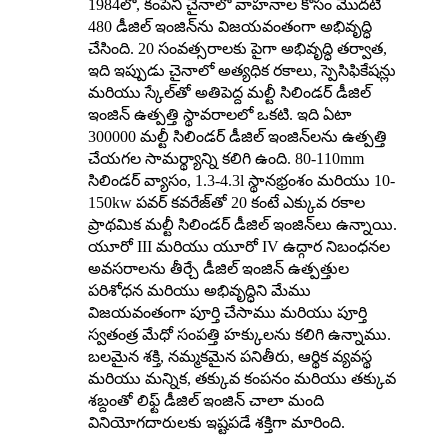
1984లో, కంపెనీ చైనాలో వాహనాల కోసం మొదటి
480 డీజిల్ ఇంజిన్‌ను విజయవంతంగా అభివృద్ధి
చేసింది. 20 సంవత్సరాలకు పైగా అభివృద్ధి తర్వాత,
ఇది ఇప్పుడు చైనాలో అత్యధిక రకాలు, స్పెసిఫికేషన్లు
మరియు స్కేల్‌తో అతిపెద్ద మల్టీ సిలిండర్ డీజిల్
ఇంజిన్ ఉత్పత్తి స్థావరాలలో ఒకటి. ఇది ఏటా
300000 మల్టీ సిలిండర్ డీజిల్ ఇంజిన్‌లను ఉత్పత్తి
చేయగల సామర్థ్యాన్ని కలిగి ఉంది. 80-110mm
సిలిండర్ వ్యాసం, 1.3-4.3l స్థానభ్రంశం మరియు 10-
150kw పవర్ కవరేజ్‌తో 20 కంటే ఎక్కువ రకాల
ప్రాథమిక మల్టీ సిలిండర్ డీజిల్ ఇంజిన్‌లు ఉన్నాయి.
యూరో III మరియు యూరో IV ఉద్గార నిబంధనల
అవసరాలను తీర్చే డీజిల్ ఇంజిన్ ఉత్పత్తుల
పరిశోధన మరియు అభివృద్ధిని మేము
విజయవంతంగా పూర్తి చేసాము మరియు పూర్తి
స్వతంత్ర మేధో సంపత్తి హక్కులను కలిగి ఉన్నాము.
బలమైన శక్తి, నమ్మకమైన పనితీరు, ఆర్థిక వ్యవస్థ
మరియు మన్నిక, తక్కువ కంపనం మరియు తక్కువ
శబ్దంతో లిఫ్ట్ డీజిల్ ఇంజిన్ చాలా మంది
వినియోగదారులకు ఇష్టపడే శక్తిగా మారింది.