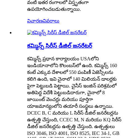
వంటి ఇతర రంగాలలో విస్తృతంగా
ఉపయోగించబడుతున్నాయి.
విచారణ
వివరాలు
కమ్మిన్స్ సిరీస్ డీజిల్ జనరేటర్
కమ్మిన్స్ ప్రధాన కార్యాలయం USAలోని
ఇండియానాలోని కొలంబస్‌లో ఉంది. కమ్మిన్స్ 160
కంటే ఎక్కువ దేశాలలో 550 పంపిణీ ఏజెన్సీలను
కలిగి ఉంది, ఇవి చైనాలో 140 మిలియన్ డాలర్లకు
పైగా పెట్టుబడి పెట్టాయి. చైనీస్ ఇంజిన్ పరిశ్రమలో
అతిపెద్ద విదేశీ పెట్టుబడిదారుగా, చైనాలో 8
జాయింట్ వెంచర్లు మరియు పూర్తిగా
యాజమాన్యంలోని తయారీ సంస్థలు ఉన్నాయి.
DCEC B, C మరియు L సిరీస్ డీజిల్ జనరేటర్లను
ఉత్పత్తి చేస్తుంది, CCEC M, N మరియు KQ సిరీస్
డీజిల్ జనరేటర్లను ఉత్పత్తి చేస్తుంది. ఉత్పత్తులు
ISO 3046, ISO 4001, ISO 8525, IEC 34-1, GB