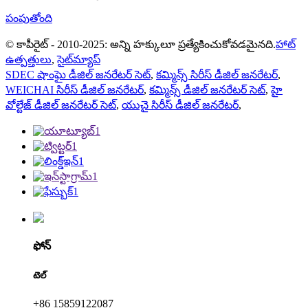
పంపుతోంది
© కాపీరైట్ - 2010-2025: అన్ని హక్కులూ ప్రత్యేకించుకోవడమైనది.
హాట్
ఉత్పత్తులు
,
సైట్‌మ్యాప్
SDEC షాంఘై డీజిల్ జనరేటర్ సెట్
,
కమ్మిన్స్ సిరీస్ డీజిల్ జనరేటర్
,
WEICHAI సిరీస్ డీజిల్ జనరేటర్
,
కమ్మిన్స్ డీజిల్ జనరేటర్ సెట్
,
హై
వోల్టేజ్ డీజిల్ జనరేటర్ సెట్
,
యుచై సిరీస్ డీజిల్ జనరేటర్
,
ఫోన్
టెల్
+86 15859122087