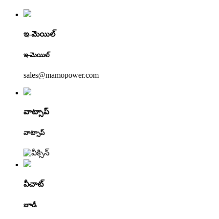
ఇ-మెయిల్
ఇ-మెయిల్
sales@mamopower.com
వాట్సాప్
వాట్సాప్
వీచాట్
జూడీ