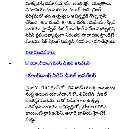
మిత్సుబిషి విమానయానం, అంతరిక్షం, యంత్రాలు,
విమానయానం మరియు ఎయిర్ కండిషనింగ్
పరిశ్రమలో తన ఉత్పత్తుల అభివృద్ధికి గొప్ప కృషి
చేసింది. 4kw నుండి 4600kw వరకు, మీడియం స్పీడ్
మరియు హై-స్పీడ్ డీజిల్ జనరేటర్ సెట్‌ల మిత్సుబిషి
సిరీస్ ప్రపంచవ్యాప్తంగా నిరంతర, సాధారణ, స్టాండ్‌బై
మరియు పీక్ షేవింగ్ విద్యుత్ సరఫరాగా పనిచేస్తోంది.
విచారణ
వివరాలు
యాంగ్‌డాంగ్ సిరీస్ డీజిల్ జనరేటర్
చైనా YITUO గ్రూప్ కో., లిమిటెడ్ యొక్క అనుబంధ
సంస్థ అయిన యాంగ్‌డాంగ్ కో., లిమిటెడ్, డీజిల్
ఇంజిన్లు మరియు ఆటో విడిభాగాల ఉత్పత్తి
పరిశోధన మరియు అభివృద్ధిలో ప్రత్యేకత కలిగిన
జాయింట్-స్టాక్ కంపెనీ, అలాగే జాతీయ హై-టెక్
సంస్థ.