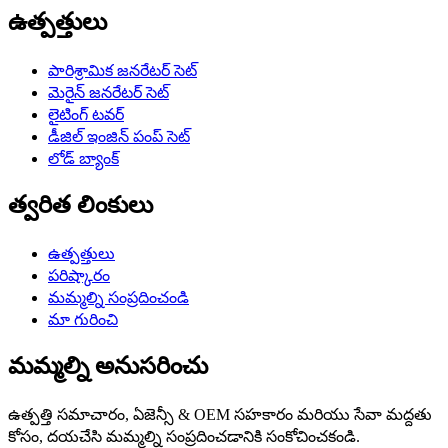
ఉత్పత్తులు
పారిశ్రామిక జనరేటర్ సెట్
మెరైన్ జనరేటర్ సెట్
లైటింగ్ టవర్
డీజిల్ ఇంజిన్ పంప్ సెట్
లోడ్ బ్యాంక్
త్వరిత లింకులు
ఉత్పత్తులు
పరిష్కారం
మమ్మల్ని సంప్రదించండి
మా గురించి
మమ్మల్ని అనుసరించు
ఉత్పత్తి సమాచారం, ఏజెన్సీ & OEM సహకారం మరియు సేవా మద్దతు
కోసం, దయచేసి మమ్మల్ని సంప్రదించడానికి సంకోచించకండి.