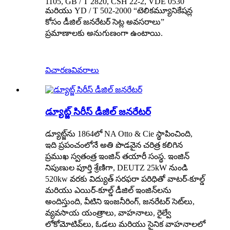
1105, GB / T 2820, CSH 22-2, VDE 0530
మరియు YD / T 502-2000 “టెలికమ్యూనికేషన్ల
కోసం డీజిల్ జనరేటర్ సెట్ల అవసరాలు”
ప్రమాణాలకు అనుగుణంగా ఉంటాయి.
విచారణ
వివరాలు
డ్యూట్జ్ సిరీస్ డీజిల్ జనరేటర్
డ్యూట్జ్‌ను 1864లో NA Otto & Cie స్థాపించింది,
ఇది ప్రపంచంలోనే అతి పొడవైన చరిత్ర కలిగిన
ప్రముఖ స్వతంత్ర ఇంజిన్ తయారీ సంస్థ. ఇంజిన్
నిపుణుల పూర్తి శ్రేణిగా, DEUTZ 25kW నుండి
520kw వరకు విద్యుత్ సరఫరా పరిధితో వాటర్-కూల్డ్
మరియు ఎయిర్-కూల్డ్ డీజిల్ ఇంజిన్‌లను
అందిస్తుంది, వీటిని ఇంజనీరింగ్, జనరేటర్ సెట్‌లు,
వ్యవసాయ యంత్రాలు, వాహనాలు, రైల్వే
లోకోమోటివ్‌లు, ఓడలు మరియు సైనిక వాహనాలలో