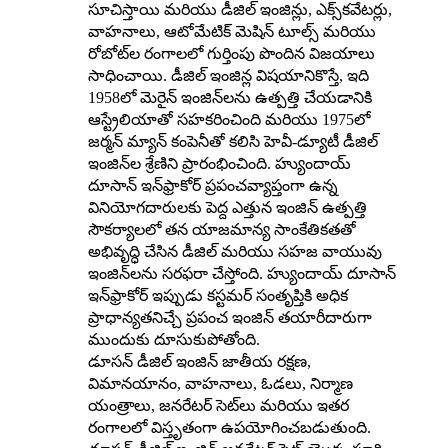
సూచిస్తాయి మరియు డీజిల్ ఇంజిన్లు, ఎక్స్‌కవేటర్లు,
వాహనాలు, ఆటోమేటిక్ మెషిన్ టూల్స్ మరియు
రోబోట్‌ల రంగాలలో గుర్తింపు పొందిన విజయాలు
సాధించాయి. డీజిల్ ఇంజిన్ల విషయానికొస్తే, ఇది
1958లో మెరైన్ ఇంజిన్‌లను ఉత్పత్తి చేయడానికి
ఆస్ట్రేలియాతో సహకరించింది మరియు 1975లో
జర్మన్ మ్యాన్ కంపెనీతో కలిసి హెవీ-డ్యూటీ డీజిల్
ఇంజిన్‌ల శ్రేణిని ప్రారంభించింది. హ్యుందాయ్
దూసాన్ ఇన్‌ఫ్రాకోర్ ప్రపంచవ్యాప్తంగా ఉన్న
వినియోగదారులకు పెద్ద ఎత్తున ఇంజిన్ ఉత్పత్తి
సౌకర్యాలలో తన యాజమాన్య సాంకేతికతతో
అభివృద్ధి చేసిన డీజిల్ మరియు సహజ వాయువు
ఇంజిన్‌లను సరఫరా చేస్తోంది. హ్యుందాయ్ దూసాన్
ఇన్‌ఫ్రాకోర్ ఇప్పుడు కస్టమర్ సంతృప్తికి అధిక
ప్రాధాన్యతనిచ్చే ప్రపంచ ఇంజిన్ తయారీదారుగా
ముందుకు దూసుకుపోతోంది.
డూసన్ డీజిల్ ఇంజిన్ జాతీయ రక్షణ,
విమానయానం, వాహనాలు, ఓడలు, నిర్మాణ
యంత్రాలు, జనరేటర్ సెట్‌లు మరియు ఇతర
రంగాలలో విస్తృతంగా ఉపయోగించబడుతుంది.