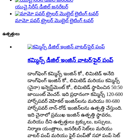
యుచై సిరీస్ డీజిల్ జనరేటర్
మామో పవర్ ట్రైలర్ మొబైల్ లైటింగ్ టవర్
ఉత్పత్తులు
కమ్మిన్స్ డీజిల్ ఇంజిన్ వాటర్/ఫైర్ పంప్
డాంగ్‌ఫెంగ్ కమ్మిన్స్ ఇంజిన్ కో., లిమిటెడ్ అనేది
డాంగ్‌ఫెంగ్ ఇంజిన్ కో., లిమిటెడ్ మరియు కమ్మిన్స్
(చైనా) ఇన్వెస్ట్‌మెంట్ కో., లిమిటెడ్ స్థాపించిన 50:50
జాయింట్ వెంచర్. ఇది ప్రధానంగా కమ్మిన్స్ 120-600
హార్స్‌పవర్ వెహికల్ ఇంజిన్‌లను మరియు 80-680
హార్స్‌పవర్ నాన్-రోడ్ ఇంజిన్‌లను ఉత్పత్తి చేస్తుంది.
ఇది చైనాలో ప్రముఖ ఇంజిన్ ఉత్పత్తి స్థావరం,
మరియు దీని ఉత్పత్తులు ట్రక్కులు, బస్సులు,
నిర్మాణ యంత్రాలు, జనరేటర్ సెట్‌లు మరియు
వాటర్ పంప్ మరియు ఫైర్ పంప్‌తో సహా పంప్ సెట్