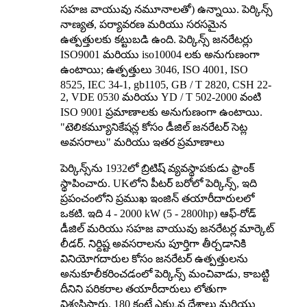
సహజ వాయువు నమూనాలతో) ఉన్నాయి. పెర్కిన్స్
నాణ్యత, పర్యావరణ మరియు సరసమైన
ఉత్పత్తులకు కట్టుబడి ఉంది. పెర్కిన్స్ జనరేటర్లు
ISO9001 మరియు iso10004 లకు అనుగుణంగా
ఉంటాయి; ఉత్పత్తులు 3046, ISO 4001, ISO
8525, IEC 34-1, gb1105, GB / T 2820, CSH 22-
2, VDE 0530 మరియు YD / T 502-2000 వంటి
ISO 9001 ప్రమాణాలకు అనుగుణంగా ఉంటాయి.
"టెలికమ్యూనికేషన్ల కోసం డీజిల్ జనరేటర్ సెట్ల
అవసరాలు" మరియు ఇతర ప్రమాణాలు
పెర్కిన్స్‌ను 1932లో బ్రిటిష్ వ్యవస్థాపకుడు ఫ్రాంక్
స్థాపించారు. UKలోని పీటర్ బరోలో పెర్కిన్స్, ఇది
ప్రపంచంలోని ప్రముఖ ఇంజిన్ తయారీదారులలో
ఒకటి. ఇది 4 - 2000 kW (5 - 2800hp) ఆఫ్-రోడ్
డీజిల్ మరియు సహజ వాయువు జనరేటర్ల మార్కెట్
లీడర్. నిర్దిష్ట అవసరాలను పూర్తిగా తీర్చడానికి
వినియోగదారుల కోసం జనరేటర్ ఉత్పత్తులను
అనుకూలీకరించడంలో పెర్కిన్స్ మంచివాడు, కాబట్టి
దీనిని పరికరాల తయారీదారులు లోతుగా
విశ్వసిస్తారు. 180 కంటే ఎక్కువ దేశాలు మరియు