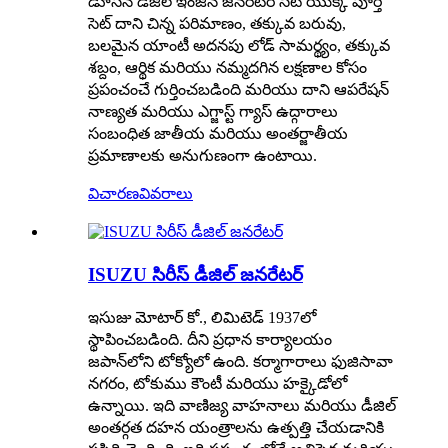
డూసన్ డీజిల్ ఇంజిన్ జనరేటర్ సెట్ యొక్క పూర్తి
సెట్ దాని చిన్న పరిమాణం, తక్కువ బరువు,
బలమైన యాంటీ అదనపు లోడ్ సామర్థ్యం, ​​తక్కువ
శబ్దం, ఆర్థిక మరియు నమ్మదగిన లక్షణాల కోసం
ప్రపంచంచే గుర్తించబడింది మరియు దాని ఆపరేషన్
నాణ్యత మరియు ఎగ్జాస్ట్ గ్యాస్ ఉద్గారాలు
సంబంధిత జాతీయ మరియు అంతర్జాతీయ
ప్రమాణాలకు అనుగుణంగా ఉంటాయి.
విచారణ
వివరాలు
ISUZU సిరీస్ డీజిల్ జనరేటర్
ఇసుజు మోటార్ కో., లిమిటెడ్ 1937లో
స్థాపించబడింది. దీని ప్రధాన కార్యాలయం
జపాన్‌లోని టోక్యోలో ఉంది. కర్మాగారాలు ఫుజిసావా
నగరం, టోకుము కౌంటీ మరియు హక్కైడోలో
ఉన్నాయి. ఇది వాణిజ్య వాహనాలు మరియు డీజిల్
అంతర్గత దహన యంత్రాలను ఉత్పత్తి చేయడానికి