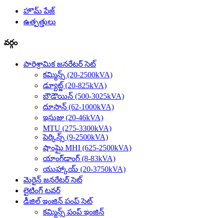
హొమ్ పేజ్
ఉత్పత్తులు
వర్గం
పారిశ్రామిక జనరేటర్ సెట్
కమ్మిన్స్ (20-2500kVA)
డ్యూట్జ్ (20-825kVA)
బౌడౌయిన్ (500-3025kVA)
దూసాన్ (62-1000kVA)
ఇసుజు (20-46kVA)
MTU (275-3300kVA)
పెర్కిన్స్ (9-2500kVA)
షాంఘై MHI (625-2500kVA)
యాంగ్‌డాంగ్ (8-83kVA)
యుహ్కాయ్ (20-3750kVA)
మెరైన్ జనరేటర్ సెట్
లైటింగ్ టవర్
డీజిల్ ఇంజిన్ పంప్ సెట్
కమ్మిన్స్ పంప్ ఇంజిన్